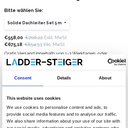
Bitte wählen Sie:
Solide Dachleiter Set 5 m
€558,00
€706,22
Exkl. MwSt
€675,18
€854,53
Inkl. MwSt
Gratis Versand innerhalb von 1-3 Werktagen, oder
abholen in Maaseik (Kontakt unsere kundendienst)
Consent
Details
About
Zum Warenkorb hinzufügen
This website uses cookies
We use cookies to personalise content and ads, to
Zum Angebot hinzufügen
provide social media features and to analyse our traffic.
We also share information about your use of our site with
Als Favorit speichern
our social media, advertising and analytics partners who