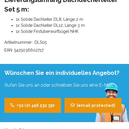
Set 5 m:
1x Solide Dachleiter DL8, Länge 2 m
1x Solide Dachleiter DL12, Länge 3 m
1x Solide Firstüberwurfbügel NHK
Artikelnummer:: DLS05
EAN: 5425036602717
Wünschen Sie ein individuelles Angebot?
Rufen Sie uns an oder schreiben Sie uns eine E-Mail!
+32 (0) 496 532 330
[email protected]