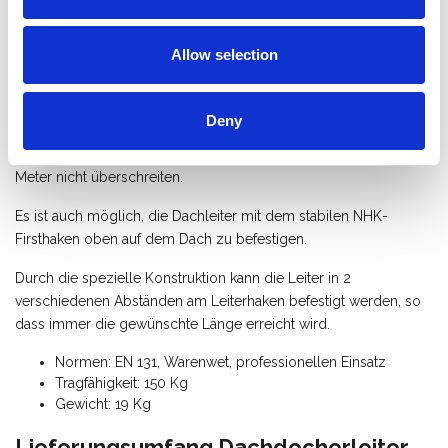
berührt und eine Beschädigung des Daches verhindert.
Allow selection
Die Solide Dachleitern sind in 3 Längen verfügbar (1 m, 2 m und
3 m, damit sie leicht transportiert werden können) und dank der
Standardverbindungsstücke können Sie die einzelnen Leitern
Deny
miteinander verbinden, um den gewünschten Abstand (die
Länge der Leiter) zu überbrücken. Gekoppelte Leitern dürfen 9
Meter nicht überschreiten.
Es ist auch möglich, die Dachleiter mit dem stabilen NHK-
Firsthaken oben auf dem Dach zu befestigen.
Durch die spezielle Konstruktion kann die Leiter in 2
verschiedenen Abständen am Leiterhaken befestigt werden, so
dass immer die gewünschte Länge erreicht wird.
Normen: EN 131, Warenwet, professionellen Einsatz
Tragfähigkeit: 150 Kg
Gewicht: 19 Kg
Lieferungsumfang Dachdecherleiter