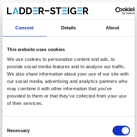
Produktinformation
Ähnliche Produkte
Bewe
Consent
Details
About
This website uses cookies
Beschreibung
Solide Alu-Glasreinigerleiter 2x14
We use cookies to personalise content and ads, to
provide social media features and to analyse our traffic.
Sprossen – professionelle
We also share information about your use of our site with
Fensterputzerleiter für sicheres Arbeiten
our social media, advertising and analytics partners who
in der Höhe
may combine it with other information that you’ve
provided to them or that they’ve collected from your use
Die
Solide Glasreinigerleiter
ist die ideale Lösung für das
of their services.
professionelle Reinigen von Fenstern und Glasflächen in
der Höhe
. Diese hochwertige
Fensterputzerleiter
wurde
speziell für den Einsatz in der
Reinigungs- und
Consent
Gebäudepflegebranche
entwickelt und überzeugt durch
Necessary
Selection
Sicherheit, Stabilität und Langlebigkeit.