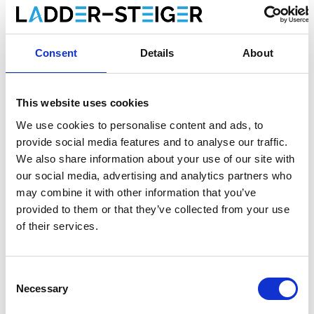
Consent
Details
About
Produktinformation
Ähnliche Produkte
Bewe
This website uses cookies
Beschreibung
We use cookies to personalise content and ads, to
Solide Alu-Glasreinigerleiter 3x6 Sprossen
provide social media features and to analyse our traffic.
– professionelle Fensterputzerleiter für
We also share information about your use of our site with
sicheres Arbeiten in der Höhe
our social media, advertising and analytics partners who
may combine it with other information that you’ve
Die
Solide Glasreinigerleiter
ist die ideale Lösung für das
provided to them or that they’ve collected from your use
professionelle Reinigen von Fenstern und Glasflächen in
of their services.
der Höhe
. Diese hochwertige
Fensterputzerleiter
wurde
speziell für den Einsatz in der
Reinigungs- und
Gebäudepflegebranche
entwickelt und überzeugt durch
Consent
Sicherheit, Stabilität und Langlebigkeit.
Necessary
Selection
Gefertigt aus
robustem, leichtem Aluminium
, bietet die Leiter