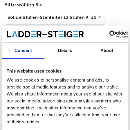
Bitte wählen Sie:
Solide Stufen-Stehleiter 12 Stufen PT12
€594,00
€726,63
Exkl. MwSt
€718,74
€879,22
Inkl. MwSt
Gratis Versand innerhalb von 1-3 Werktagen, oder
Consent
Details
About
abholen in Maaseik (Kontakt unsere kundendienst)
This website uses cookies
We use cookies to personalise content and ads, to
provide social media features and to analyse our traffic.
Zum Warenkorb hinzufügen
We also share information about your use of our site with
our social media, advertising and analytics partners who
Zum Angebot hinzufügen
may combine it with other information that you’ve
provided to them or that they’ve collected from your use
Als Favorit speichern
of their services.