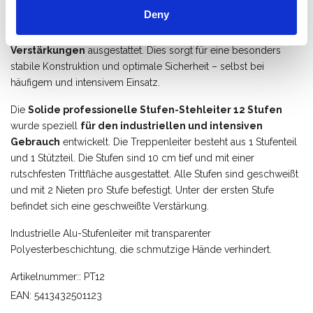
Deny
Für zusätzliche Stabilität und eine verlängerte Lebensdauer ist
die Stehleiter unter der ersten Stufe mit
zwei zusätzlichen
Verstärkungen
ausgestattet. Dies sorgt für eine besonders
stabile Konstruktion und optimale Sicherheit – selbst bei
häufigem und intensivem Einsatz.
Die
Solide professionelle Stufen-Stehleiter 12 Stufen
wurde speziell
für den industriellen und intensiven
Gebrauch
entwickelt. Die Treppenleiter besteht aus 1 Stufenteil
und 1 Stützteil. Die Stufen sind 10 cm tief und mit einer
rutschfesten Trittfläche ausgestattet. Alle Stufen sind geschweißt
und mit 2 Nieten pro Stufe befestigt. Unter der ersten Stufe
befindet sich eine geschweißte Verstärkung.
Industrielle Alu-Stufenleiter mit transparenter
Polyesterbeschichtung, die schmutzige Hände verhindert.
Artikelnummer:: PT12
EAN: 5413432501123