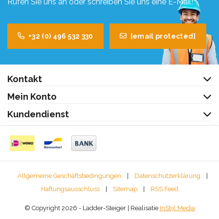
Rufen Sie uns an oder schreiben Sie uns eine E-Mail!
+32 (0) 496 532 330
[email protected]
Kontakt
Mein Konto
Kundendienst
Allgemeine Geschäftsbedingungen
|
Datenschutzerklärung
|
Haftungsausschluss
|
Sitemap
|
RSS Feed
© Copyright 2026 - Ladder-Steiger | Realisatie
InStijl Media