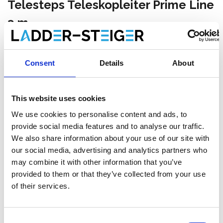
Telesteps Teleskopleiter Prime Line
3 m
€404,00
Exkl. MwSt
€488,84
Inkl. MwSt
Consent
Details
About
Gratis Versand innerhalb von 1-3 Werktagen, oder
abholen in Veghel, Drachten oder Maaseik (Kontakt
unsere kundendienst)
This website uses cookies
We use cookies to personalise content and ads, to
provide social media features and to analyse our traffic.
We also share information about your use of our site with
Zum Warenkorb hinzufügen
our social media, advertising and analytics partners who
may combine it with other information that you’ve
provided to them or that they’ve collected from your use
Zum Angebot hinzufügen
of their services.
Als Favorit speichern
Consent