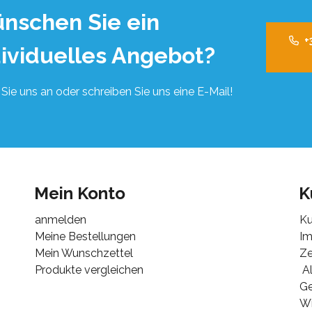
nschen Sie ein
+
dividuelles Angebot?
Sie uns an oder schreiben Sie uns eine E-Mail!
Mein Konto
K
anmelden
Ku
Meine Bestellungen
I
Mein Wunschzettel
Ze
Produkte vergleichen
Al
G
Wi