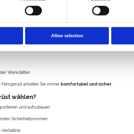
exx Basic Fahrgerüst geeignet?
iner lohnenden Investition. Typische Einsatzbereiche sind:
Allow selection
enstern
araturen
der Werkstätten
 Fahrgerüst arbeiten Sie immer
komfortabel und sicher
.
rüst wählen?
sportieren und aufzubauen
tenden Sicherheitsnormen
-Verhältnis