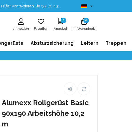
fe? Kontaktieren Sie +32 (0) 496 532 330
Ab lager lieferbar
0
0
anmelden
Favoriten
Angebot
Ihr Warenkorb
engerüste
Absturzsicherung
Leitern
Treppen
Alumexx Rollgerüst Basic
90x190 Arbeitshöhe 10,2
m