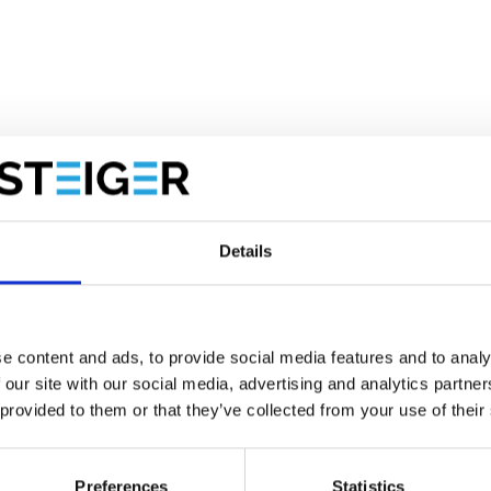
Details
öhenverstellbar)
e content and ads, to provide social media features and to analy
 our site with our social media, advertising and analytics partn
 provided to them or that they’ve collected from your use of their
glebigen Materialien. Das Basic Fahrgerüst besteht aus
sondern auch besonders widerstandsfähig ist. Die stabilen
afür, dass Sie bei Malerarbeiten, Wartung oder Montage
Preferences
Statistics