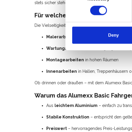
stets sicher stehen.
Für welche Arbeiten ist das Alum
Die Vielseitigkeit dieses Fahrgerüsts macht es zu e
Deny
Malerarbeiten
an Fassaden, Decken oder F
Wartungsarbeiten
wie Reinigung oder Rep
Montagearbeiten
in hohen Räumen
Innenarbeiten
in Hallen, Treppenhäusern o
Ob drinnen oder draußen – mit dem Alumexx Basic
Warum das Alumexx Basic Fahrge
Aus
leichtem Aluminium
– einfach zu tran
Stabile Konstruktion
– entspricht den gel
Preiswert
– hervorragendes Preis-Leistungs