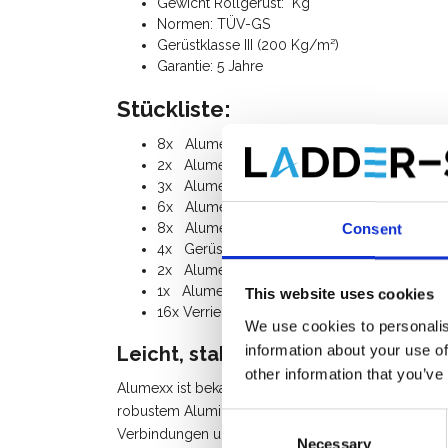
Gewicht Rollgerüst: Kg
Normen: TÜV-GS
Gerüstklasse III (200 Kg/m²)
Garantie: 5 Jahre
Stückliste:
8x Alumexx Aufbaurahmen 90-7
2x Alumexx Kopfgeländer 90-2
3x Alumexx Plattform mit Luke 190, Holz
6x Alumexx Horizontalstrebe 190
8x Alumexx Diagonalstrebe 190
Consent
4x Gerüstrollen 200 mm mit Stahlspindel (h
2x Alumexx Stabilisator teleskopisch
1x Alumexx Bordbrettsatz Holz
This website uses cookies
16x Verriegelungsstift
We use cookies to personalis
information about your use of
Leicht, stabil und langlebig
other information that you’ve
Alumexx ist bekannt für seine hochwertigen und lan
robustem Aluminium, wodurch es nicht nur leicht, 
Consent
Verbindungen und das durchdachte Design sorgen d
Necessary
Selection