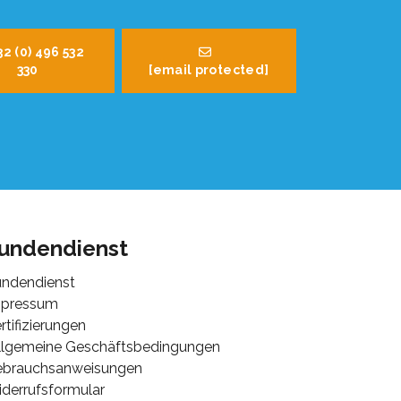
32 (0) 496 532
330
[email protected]
undendienst
ndendienst
mpressum
rtifizierungen
lgemeine Geschäftsbedingungen
ebrauchsanweisungen
derrufsformular