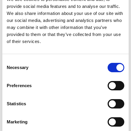
provide social media features and to analyse our traffic.
We also share information about your use of our site with
Produkt anzeigen
Produkt anzeigen
our social media, advertising and analytics partners who
may combine it with other information that you’ve
provided to them or that they’ve collected from your use
Mehr als 10.000 zufriedene
Kostenloser Versand in den
of their services.
Kunden
Niederlanden und Belgien
Consent
Necessary
Selection
Preferences
Statistics
Marketing
EuroScaffold
EuroScaffold