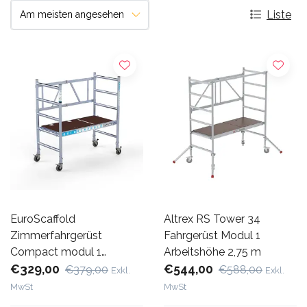
Liste
EuroScaffold
Altrex RS Tower 34
Zimmerfahrgerüst
Fahrgerüst Modul 1
Compact modul 1
Arbeitshöhe 2,75 m
Arbeitshöhe 3 m
€329,00
€544,00
€379,00
€588,00
Exkl.
Exkl.
MwSt
MwSt