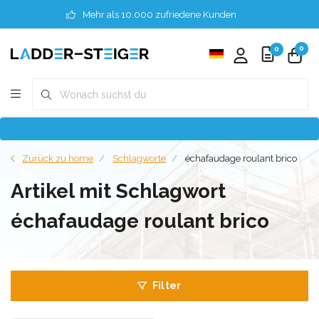
Mehr als 10.000 zufriedene Kunden
0
0
Zurück zu home
Schlagworte
échafaudage roulant brico
Artikel mit Schlagwort
échafaudage roulant brico
Filter