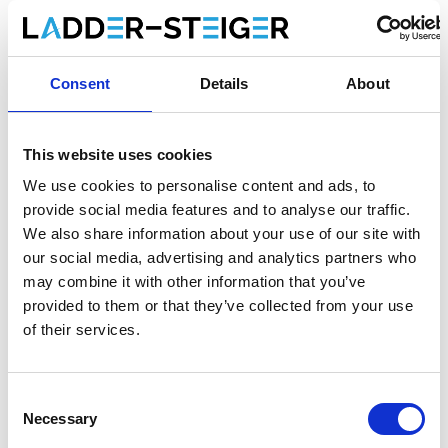
Alumexx Twin-deck Haushaltsleiter
3-stufig
Consent
Details
About
Bitte wählen Sie:
Alumexx Twin-deck Haushaltsleiter 3-stufig
This website uses cookies
€80,00
Exkl. MwSt
We use cookies to personalise content and ads, to
€96,80
Inkl. MwSt
provide social media features and to analyse our traffic.
We also share information about your use of our site with
Gratis Versand innerhalb von 1-3 Werktagen, oder
our social media, advertising and analytics partners who
abholen in Etten-Leur oder Maaseik (Kontakt unsere
may combine it with other information that you’ve
kundendienst)
provided to them or that they’ve collected from your use
of their services.
Consent
Zum Warenkorb hinzufügen
Necessary
Selection