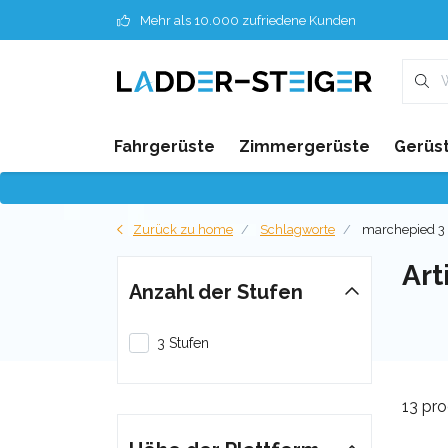
Mehr als 10.000 zufriedene Kunden
Fahrgerüste
Zimmergerüste
Gerüst
Zurück zu home
Schlagworte
marchepied 3
Art
Anzahl der Stufen
3 Stufen
13 pr