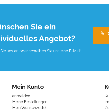
nschen Sie ein
+
dividuelles Angebot?
Sie uns an oder schreiben Sie uns eine E-Mail!
Mein Konto
K
anmelden
Ku
Meine Bestellungen
I
Mein Wunschzettel
Ze