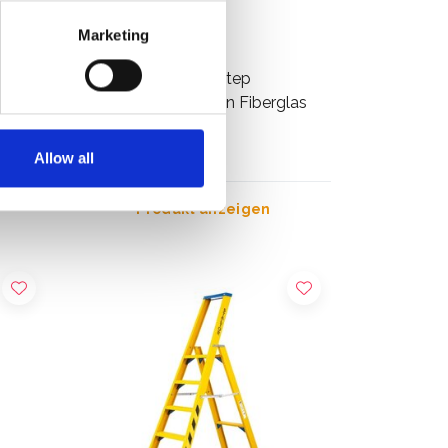
Marketing
Little Giant Jumbo Step
Klapptreppe 3 Stufen Fiberglas
€249,00
Exkl. MwSt
Allow all
Produkt anzeigen