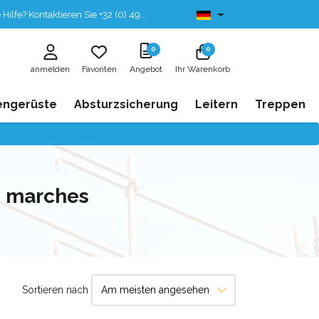
fe? Kontaktieren Sie +32 (0) 496 532 330
Ab lager lieferbar
0
0
anmelden
Favoriten
Angebot
Ihr Warenkorb
engerüste
Absturzsicherung
Leitern
Treppen
3 marches
Sortieren nach