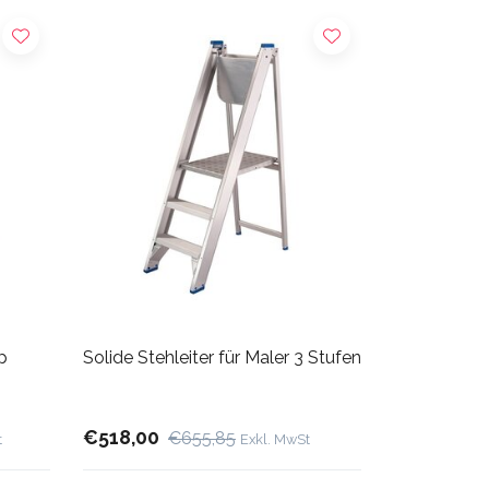
ep
Solide Stehleiter für Maler 3 Stufen
€518,00
€655,85
t
Exkl. MwSt