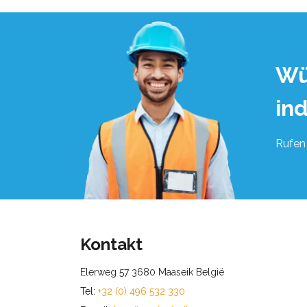
Wü
in
Rufen 
Kontakt
Elerweg 57 3680 Maaseik België
Tel:
+32 (0) 496 532 330