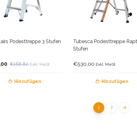
airs Podesttreppe 3 Stufen
Tubesca Podesttreppe Rapt
3
Stufen
,00
€530,00
€168,80
Exkl. MwSt
Exkl. MwSt
Hinzufügen
Hinzufügen
1
2