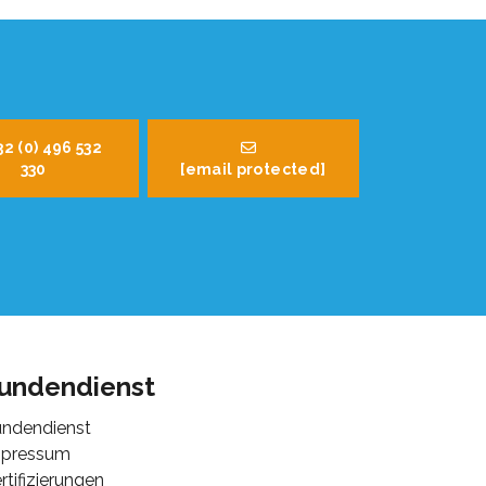
32 (0) 496 532
330
[email protected]
undendienst
ndendienst
mpressum
rtifizierungen