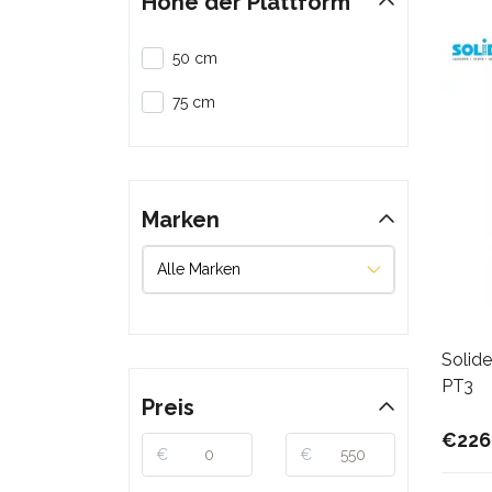
Höhe der Plattform
50 cm
75 cm
Marken
Solide
PT3
Preis
€226
€
€