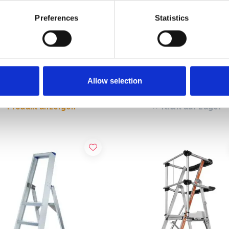
Preferences
Statistics
e Jumbo Compact Klapptritt 3
ASC Trittleiter 3 Stufen BT-3
n
,00
€157,00
€168,75
Exkl. MwSt
Exkl. MwSt
Allow selection
Produkt anzeigen
Nicht auf Lager