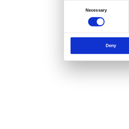
Consent
Necessary
Selection
Littl
Stufe
€224
Deny