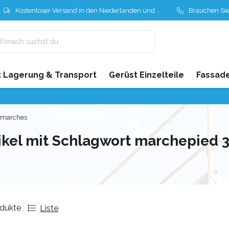
Kostenloser Versand in den Niederlanden und Belgien
Brauchen Sie Hil
 Lagerung & Transport
Gerüst Einzelteile
Fassad
 marches
ikel mit Schlagwort marchepied 
odukte
Liste