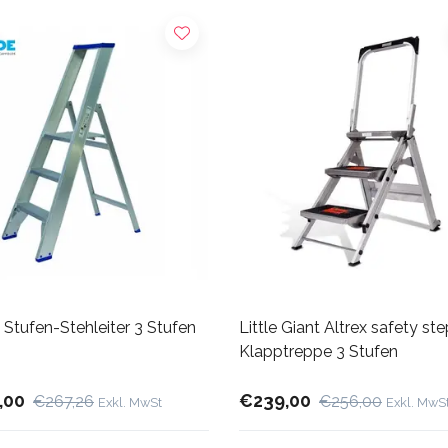
 Stufen-Stehleiter 3 Stufen
Little Giant Altrex safety st
Klapptreppe 3 Stufen
,00
€239,00
€267,26
€256,00
Exkl. MwSt
Exkl. MwS