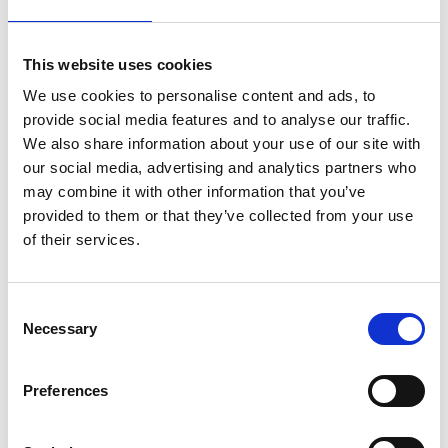
Als Favorit speichern
This website uses cookies
We use cookies to personalise content and ads, to
provide social media features and to analyse our traffic.
We also share information about your use of our site with
Produktinformation
Ähnliche Produkte
Bewe
our social media, advertising and analytics partners who
may combine it with other information that you’ve
provided to them or that they’ve collected from your use
of their services.
Beschreibung
ASC Universal-Rollgerüst 90x250
Sie haben die Wahl zwischen Bühne mit Holzbelag oder
Consent
Carbonbelag. Eine
Plattform mit Carbonboden ist 25%
Necessary
Selection
leichter
als eine Plattform mit Holzboden.
Das ASC Standard-Fahrgerüst ist für Arbeiten im
Innen-
und Außenbereich
geeignet.
Preferences
Das ASC Universal-Rollgerüst mit Streben ist standard
mit
doppelt gebremsten Rollen
ausgestattet, die bis zu