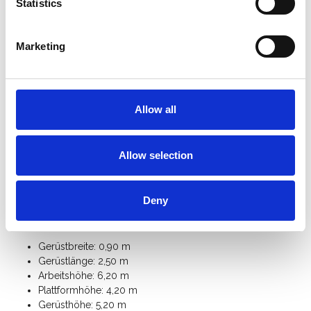
25 cm höhenverstellbar sind.
Statistics
Das ASC 90er-Rahmenbreite Rollgerüst ist mit einem
Handlauf in Knie- und Hüfthöhe
ausgestattet.
Marketing
Schneller Auf- und Abbau durch den
innovativen
Plattformhaken
mit integrierter Aushebesicherung.
Das ASC Alu-Rollgerüst ist mit einem
Bordbrettsatz
ausgestattet, der verhindert, dass
Materialien oder Werkzeuge von die Plattform fallen.
Allow all
Für den freistehenden Einsatz benötigen Sie 4
Ausleger
.
Mit zusätzlichen
Gerüstteilen
können Sie dieses Universal-
Rollgerüst mit einer Breite von 90 cm auf eine Arbeitshöhe
Allow selection
von 10 Metern erweitern.
Klicken Sie hier für die
Anleitung des ASC Universal-
Rollgerüst
.
Deny
Spezifikationen:
Gerüstbreite: 0,90 m
Gerüstlänge: 2,50 m
Arbeitshöhe: 6,20 m
Plattformhöhe: 4,20 m
Gerüsthöhe: 5,20 m