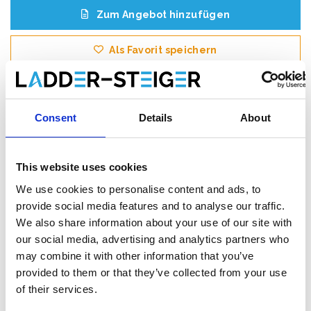
Zum Angebot hinzufügen
Als Favorit speichern
Consent
Details
About
Produktinformation
Ähnliche Produkte
Bewe
This website uses cookies
We use cookies to personalise content and ads, to
Beschreibung
provide social media features and to analyse our traffic.
Das
ASC AGS (Advantaged Guardrail System)
We also share information about your use of our site with
Rollgerüst
erfüllt die neue Norm. Ab dem 1. Januar 2018 muss
our social media, advertising and analytics partners who
beim Betreten der nächsten Plattform in einem Rollgerüst immer
may combine it with other information that you’ve
ein Handlauf vorhanden sein. Bei diesem AGS-Rollgerüst ist vor
provided to them or that they’ve collected from your use
dem Aufsteigen immer ein Handlauf vorhanden.
of their services.
Dieses
professionelle AGS Rollgerüst
mit vorlaufende