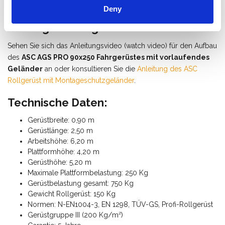
Deny
Wie baue ich ein Fahrgerüst mit
Montageschutzgeländer auf?
Sehen Sie sich das Anleitungsvideo (watch video) für den Aufbau
des
ASC AGS PRO 90x250 Fahrgerüstes mit vorlaufendes
Geländer
an oder konsultieren Sie die
Anleitung des ASC
Rollgerüst mit Montageschutzgeländer
.
Technische Daten:
Gerüstbreite: 0,90 m
Gerüstlänge: 2,50 m
Arbeitshöhe: 6,20 m
Plattformhöhe: 4,20 m
Gerüsthöhe: 5,20 m
Maximale Plattformbelastung: 250 Kg
Gerüstbelastung gesamt: 750 Kg
Gewicht Rollgerüst: 150 Kg
Normen: N-EN1004-3, EN 1298, TÜV-GS, Profi-Rollgerüst
Gerüstgruppe III (200 Kg/m²)