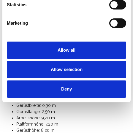
25 cm höhenverstellbar sind.
Statistics
Das ASC 90er-Rahmenbreite Rollgerüst ist mit einem
Handlauf in Knie- und Hüfthöhe
ausgestattet.
Schneller Auf- und Abbau durch den
innovativen
Marketing
Plattformhaken
mit integrierter Aushebesicherung.
Das ASC Alu-Rollgerüst ist mit einem
Bordbrettsatz
ausgestattet, der verhindert, dass
Materialien oder Werkzeuge von die Plattform fallen.
Allow all
Für den freistehenden Einsatz benötigen Sie 4
Ausleger
.
Mit zusätzlichen
Gerüstteilen
können Sie dieses Universal-
Rollgerüst mit einer Breite von 90 cm auf eine Arbeitshöhe
Allow selection
von 10 Metern erweitern.
Klicken Sie hier für die
Anleitung des ASC Universal-
Rollgerüst
.
Deny
Spezifikationen:
Gerüstbreite: 0,90 m
Gerüstlänge: 2,50 m
Arbeitshöhe: 9,20 m
Plattformhöhe: 7,20 m
Gerüsthöhe: 8,20 m