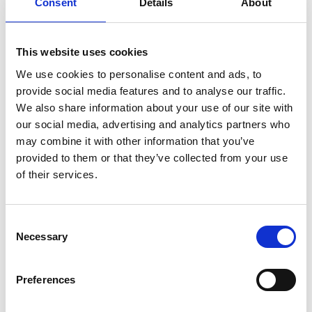
Consent
Details
About
Als Favorit speichern
This website uses cookies
We use cookies to personalise content and ads, to
provide social media features and to analyse our traffic.
We also share information about your use of our site with
Produktinformation
Ähnliche Produkte
Bewe
our social media, advertising and analytics partners who
may combine it with other information that you’ve
provided to them or that they’ve collected from your use
Beschreibung
of their services.
ASC Universal-Rollgerüst 90x250
Sie haben die Wahl zwischen Bühne mit Holzbelag oder
Consent
Carbonbelag. Eine
Plattform mit Carbonboden ist 25%
Necessary
Selection
leichter
als eine Plattform mit Holzboden.
Das ASC Standard-Fahrgerüst ist für Arbeiten im
Innen-
und Außenbereich
geeignet.
Preferences
Das ASC Universal-Rollgerüst mit Streben ist standard
mit
doppelt gebremsten Rollen
ausgestattet, die bis zu