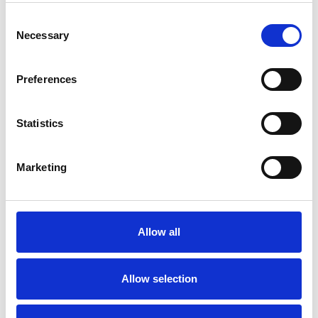
Consent
Sie haben die Wahl zwischen Bühne mit Holzbelag oder
Necessary
Selection
Carbonbelag. Eine
Plattform mit Carbonboden ist 25%
leichter
als eine Plattform mit Holzboden.
Das ASC Fahrgerüst mit Montageschutzgeländer ist für
Preferences
Arbeiten im
Innen- und Außenbereich
geeignet.
Das ASC Rollgerüst mit vorlaufendes Geländer ist
standard mit
doppelt gebremsten Rollen
ausgestattet,
Statistics
die bis zu 25 cm höhenverstellbar sind.
Das ASC 135er-Rahmenbreite Rollgerüst ist mit
einem
Handlauf in Knie- und Hüfthöhe
ausgestattet.
Marketing
Schneller Auf- und Abbau durch den
innovativen
Plattformhaken
mit integrierter Aushebesicherung.
Das ASC Profi-Gerüst ist mit einem
Bordbrettsatz
ausgestattet, der verhindert, dass
Allow all
Materialien oder Werkzeuge von die Plattform fallen.
Für den freistehenden Einsatz benötigen Sie 4
Ausleger
.
Mit zusätzlichen
Gerüstteilen
können Sie dieses Rollgerüst
mit einer Breite von 135 cm auf eine Arbeitshöhe von 14
Allow selection
Metern erweitern.