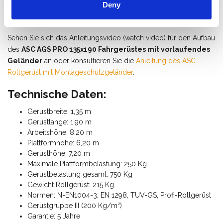
Wie baue ich ein Fahrgerüst mit
Deny
Montageschutzgeländer auf?
Sehen Sie sich das Anleitungsvideo (watch video) für den Aufbau
des
ASC AGS PRO 135x190 Fahrgerüstes mit vorlaufendes
Geländer
an oder konsultieren Sie die
Anleitung des ASC
Rollgerüst mit Montageschutzgeländer
.
Technische Daten:
Gerüstbreite: 1,35 m
Gerüstlänge: 1,90 m
Arbeitshöhe: 8,20 m
Plattformhöhe: 6,20 m
Gerüsthöhe: 7,20 m
Maximale Plattformbelastung: 250 Kg
Gerüstbelastung gesamt: 750 Kg
Gewicht Rollgerüst: 215 Kg
Normen: N-EN1004-3, EN 1298, TÜV-GS, Profi-Rollgerüst
Gerüstgruppe III (200 Kg/m²)
Garantie: 5 Jahre