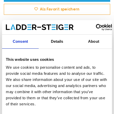
Als Favorit speichern
Produktinformation
Ähnliche Produkte
Bewe
Consent
Details
About
This website uses cookies
Beschreibung
We use cookies to personalise content and ads, to
Das
ASC AGS (Advantaged Guardrail System) Rollgerüst
provide social media features and to analyse our traffic.
erfüllt die neue Norm. Ab dem 1. Januar 2018 muss beim
We also share information about your use of our site with
Betreten der nächsten Plattform in einem Rollgerüst immer ein
Handlauf vorhanden sein. Bei diesem AGS-Rollgerüst ist vor
our social media, advertising and analytics partners who
dem Aufsteigen immer ein Handlauf vorhanden.
may combine it with other information that you’ve
provided to them or that they’ve collected from your use
Dieses
professionelle AGS Rollgerüst
mit vorlaufende
of their services.
Geländerkonstruktion
von ASC ist ein breites Rollgerüst
mit
hohem Stehkomfort
.