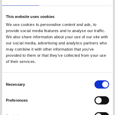
Als Favorit speichern
This website uses cookies
We use cookies to personalise content and ads, to
provide social media features and to analyse our traffic.
We also share information about your use of our site with
Produktinformation
Ähnliche Produkte
Bewe
our social media, advertising and analytics partners who
may combine it with other information that you’ve
provided to them or that they’ve collected from your use
of their services.
Beschreibung
ASC Universal-Rollgerüst 75x190
Sie haben die Wahl zwischen Bühne mit Holzbelag oder
Consent
Carbonbelag. Eine
Plattform mit Carbonboden ist 25%
Necessary
Selection
leichter
als eine Plattform mit Holzboden.
Das ASC Standard-Fahrgerüst ist für Arbeiten im
Innen-
und Außenbereich
geeignet.
Preferences
Das ASC Universal-Rollgerüst mit Streben ist standard
mit
doppelt gebremsten Rollen
ausgestattet, die bis zu