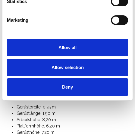
25 cm höhenverstellbar sind.
Statistics
Das ASC 75er-Rahmenbreite Rollgerüst ist mit einem
Handlauf in Knie- und Hüfthöhe
ausgestattet.
Marketing
Schneller Auf- und Abbau durch den
innovativen
Plattformhaken
mit integrierter Aushebesicherung.
Das ASC Alu-Rollgerüst ist mit einem
Bordbrettsatz
ausgestattet, der verhindert, dass
Materialien oder Werkzeuge von die Plattform fallen.
Allow all
Für den freistehenden Einsatz benötigen Sie 4
Ausleger
.
Mit zusätzlichen
Gerüstteilen
können Sie dieses Universal-
Rollgerüst mit einer Breite von 75 cm auf eine Arbeitshöhe
Allow selection
von 12 Metern erweitern.
Klicken Sie hier für die
Anleitung des ASC Universal-
Rollgerüst
.
Deny
Spezifikationen:
Gerüstbreite: 0,75 m
Gerüstlänge: 1,90 m
Arbeitshöhe: 8,20 m
Plattformhöhe: 6,20 m
Gerüsthöhe: 7,20 m