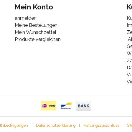
Mein Konto
K
anmelden
Ku
Meine Bestellungen
I
Mein Wunschzettel
Ze
Produkte vergleichen
Al
G
Wi
Za
Da
Ve
Vi
ftsbedingungen
|
Datenschutzerklärung
|
Haftungsausschluss
|
Si