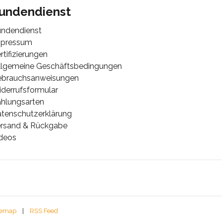
undendienst
ndendienst
mpressum
rtifizierungen
lgemeine Geschäftsbedingungen
ebrauchsanweisungen
derrufsformular
hlungsarten
tenschutzerklärung
rsand & Rückgabe
deos
temap
|
RSS Feed