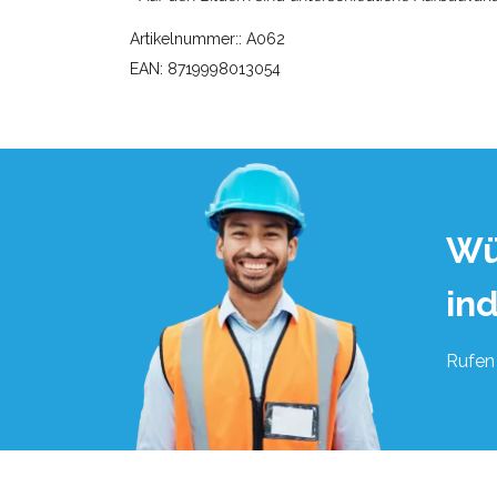
Artikelnummer:: A062
EAN: 8719998013054
Wü
in
Rufen 