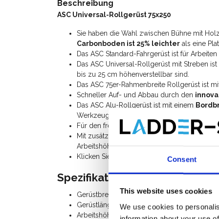
Beschreibung
ASC Universal-Rollgerüst 75x250
Sie haben die Wahl zwischen Bühne mit Hol
Carbonboden ist 25% leichter
als eine Pla
Das ASC Standard-Fahrgerüst ist für Arbeite
Das ASC Universal-Rollgerüst mit Streben ist
bis zu 25 cm höhenverstellbar sind.
Das ASC 75er-Rahmenbreite Rollgerüst ist m
Schneller Auf- und Abbau durch den
innova
Das ASC Alu-Rollgerüst ist mit einem
Bordbr
Werkzeuge von die Plattform fallen.
Für den freistehenden Einsatz benötigen Sie
Mit zusätzlichen
Gerüstteilen
können Sie diese
Arbeitshöhe von 12 Metern erweitern.
Klicken Sie hier für die
Anleitung des ASC Uni
Consent
Spezifikationen:
This website uses cookies
Gerüstbreite: 0,75 m
Gerüstlänge: 2,50 m
We use cookies to personalis
Arbeitshöhe: 8,20 m
information about your use of