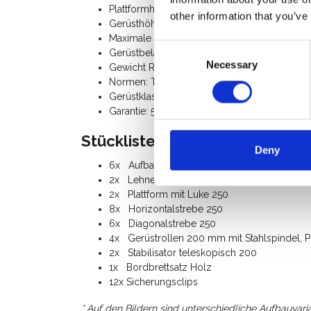
Plattformhöhe: 6,20 m
other information that you’ve
Gerüsthöhe: 7,20 m
Maximale Plattformbelastung: 250 Kg
Consent
Gerüstbelastung gesamt: 750 Kg
Necessary
Selection
Gewicht Rollgerüst: 168 Kg
Normen: TÜV zertifiziert
Gerüstklasse III (200 Kg/m²)
Garantie: 5 Jahre
Stückliste:
Deny
6x Aufbaurahmen 75-28-7
2x Lehnenrahmen 75-50-2
2x Plattform mit Luke 250
8x Horizontalstrebe 250
6x Diagonalstrebe 250
4x Gerüstrollen 200 mm mit Stahlspindel, P
2x Stabilisator teleskopisch 200
1x Bordbrettsatz Holz
12x Sicherungsclips
* Auf den Bildern sind unterschiedliche Aufbauvari