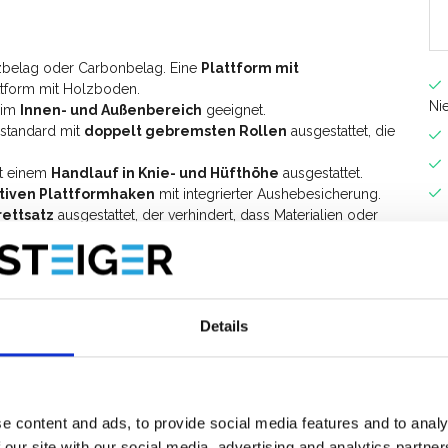
zbelag oder Carbonbelag. Eine
Plattform mit
ttform mit Holzboden.
Ni
n im
Innen- und Außenbereich
geeignet.
 standard mit
doppelt gebremsten Rollen
ausgestattet, die
it einem
Handlauf in Knie- und Hüfthöhe
ausgestattet.
tiven Plattformhaken
mit integrierter Aushebesicherung.
ettsatz
ausgestattet, der verhindert, dass Materialien oder
 4
Ausleger
.
s Universal-Rollgerüst mit einer Breite von 75 cm auf eine
versal-Rollgerüst
.
Details
e content and ads, to provide social media features and to analy
 our site with our social media, advertising and analytics partn