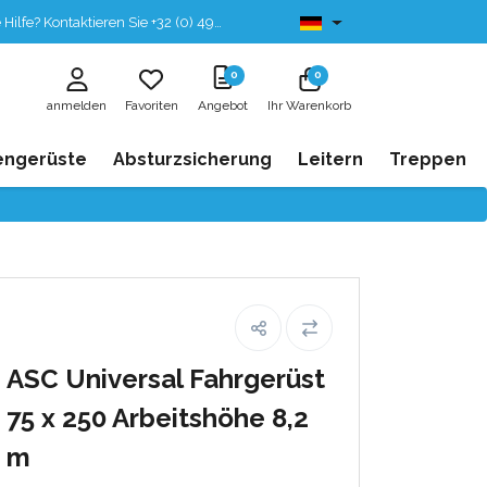
fe? Kontaktieren Sie +32 (0) 496 532 330
Ab lager lieferbar
0
0
anmelden
Favoriten
Angebot
Ihr Warenkorb
engerüste
Absturzsicherung
Leitern
Treppen
ASC Universal Fahrgerüst
75 x 250 Arbeitshöhe 8,2
m