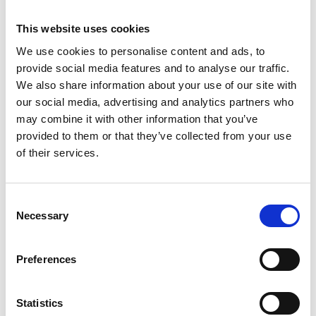
Als Favorit speichern
This website uses cookies
We use cookies to personalise content and ads, to
provide social media features and to analyse our traffic.
We also share information about your use of our site with
our social media, advertising and analytics partners who
Produktinformation
Ähnliche Produkte
Bewe
may combine it with other information that you’ve
provided to them or that they’ve collected from your use
of their services.
Beschreibung
Euroscaffold Rollgerüst Original 75x250
Consent
Arbeitshöhe 8,20 m
Necessary
Selection
Das
Euroscaffold Aluminium-Rollgerüst 75x250
ist ideal für
sicheres Arbeiten in der Höhe in engen Räumen. Dank der
Preferences
kompakten Abmessungen und der leichten
Aluminiumkonstruktion lässt sich dieses Rollgerüst einfach
aufbauen und mühelos bewegen. Die vier
verstellbaren
Statistics
Gerüstrollen mit Bremse
sorgen für optimale Stabilität und