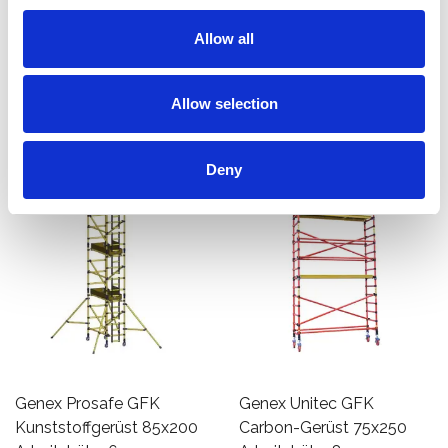
€7.202,00
€4.566,00
€9.292,30
€5.891,02
Allow all
Exkl. MwSt
Exkl. MwSt
Produkt anzeigen
Produkt anzeigen
Allow selection
Deny
Genex Prosafe GFK
Genex Unitec GFK
Kunststoffgerüst 85x200
Carbon-Gerüst 75x250