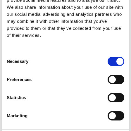
provide social media features and to analyse our traffic.
Hinzufügen
Produkt anzeigen
We also share information about your use of our site with
our social media, advertising and analytics partners who
may combine it with other information that you’ve
Mehr als 10.000 zufriedene
Kostenloser Versand in den
provided to them or that they’ve collected from your use
Kunden
Niederlanden und Belgien
of their services.
Consent
Necessary
Selection
Preferences
Statistics
Genex Unitec GFK
Genex Prosafe GFK
Marketing
Carbon-Gerüst 75x250
Kunststoffgerüst 145x250
Arbeitshöhe 6 m
Arbeitshöhe 4 m