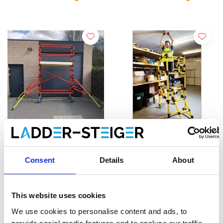
Genex Unitec GFK
Genex Kunststoff Podest
Carbon-Gerüst 75x250
Höhe 1,25 m
Consent
Details
About
Arbeitshöhe 4 m
€4.998,00
€2.509,00
€6.448,41
€3.238,25
This website uses cookies
Exkl. MwSt
Exkl. MwSt
We use cookies to personalise content and ads, to