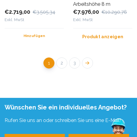
Arbeitshöhe 8 m
€2.719,00
€7.976,00
€3.505,34
€10.290,76
Exkl. MwSt
Exkl. MwSt
Hinzufügen
Produkt anzeigen
1
2
3
Wünschen Sie ein individuelles Angebot?
Rufen Sie uns an oder schreiben Sie uns eine E-Mail!