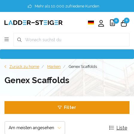
Mehr als 10.000 zufriedene Kunden
0
0
Zurück zu home
Marken
Genex Scaffolds
Genex Scaffolds
Filter
Liste