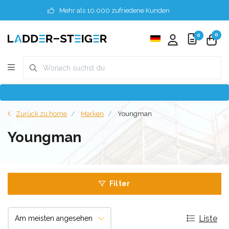
Mehr als 10.000 zufriedene Kunden
0
0
Zurück zu home
Marken
Youngman
Youngman
Filter
Liste