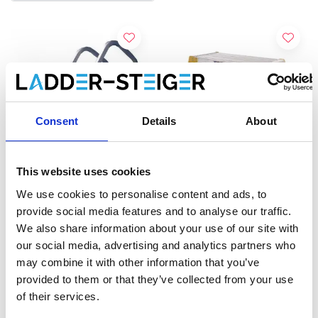
Consent
Details
About
This website uses cookies
We use cookies to personalise content and ads, to
Firstüberwurfbügel -
Youngman Odd Job
provide social media features and to analyse our traffic.
Firsthaltebügel Leiter
Arbeitsplattform
We also share information about your use of our site with
our social media, advertising and analytics partners who
€89,00
€67,00
Exkl. MwSt
Exkl. MwSt
may combine it with other information that you’ve
provided to them or that they’ve collected from your use
Hinzufügen
Produkt anzeigen
of their services.