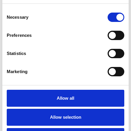
Consent
Necessary
Selection
Preferences
Statistics
Marketing
Youngman Odd Job 600
Arbeitsplattform
€128,00
Allow all
Exkl. MwSt
Hinzufügen
Allow selection