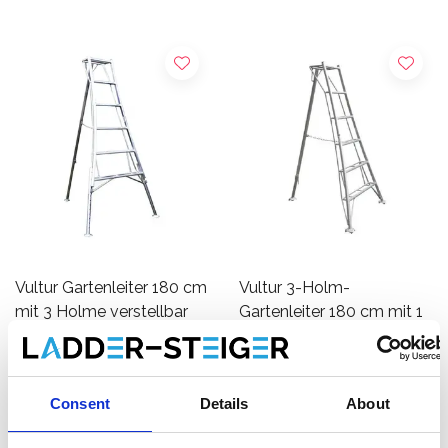
Vultur Gartenleiter 180 cm
Vultur 3-Holm-
mit 3 Holme verstellbar
Gartenleiter 180 cm mit 1
Holm verstellbar
€335,00
€245,00
€380,00
€271,00
Exkl.
Exkl.
MwSt
MwSt
Consent
Details
About
Hinzufügen
Hinzufügen