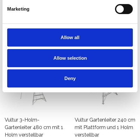
€665,00
€539,00
€715,00
€662,00
Exkl.
Exkl.
Marketing
MwSt
MwSt
Hinzufügen
Hinzufügen
Allow all
Allow selection
Deny
Vultur 3-Holm-
Vultur Gartenleiter 240 cm
Gartenleiter 480 cm mit 1
mit Plattform und 1 Holm
Holm verstellbar
verstellbar