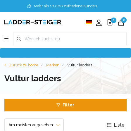
Mehr als 10.000 zufriedene Kunden
0
0
Zurück zu home
Marken
Vultur ladders
Vultur ladders
Filter
Liste