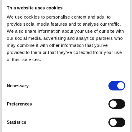
This website uses cookies
We use cookies to personalise content and ads, to
Mehr als 10.000 zufriedene
Kostenloser Versand in den
provide social media features and to analyse our traffic.
Kunden
Niederlanden und Belgien
We also share information about your use of our site with
our social media, advertising and analytics partners who
may combine it with other information that you’ve
provided to them or that they’ve collected from your use
of their services.
Consent
Necessary
Selection
Preferences
Vultur Gartenleiter 420 cm
Vultur 3-Holm-
mit 3 Holme verstellbar
Gartenleiter 420 cm mit 1
Statistics
Holm verstellbar