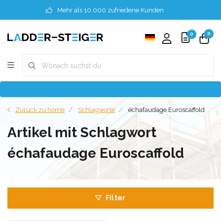
Mehr als 10.000 zufriedene Kunden
0
0
Zurück zu home
Schlagworte
échafaudage Euroscaffold
Artikel mit Schlagwort
échafaudage Euroscaffold
Filter