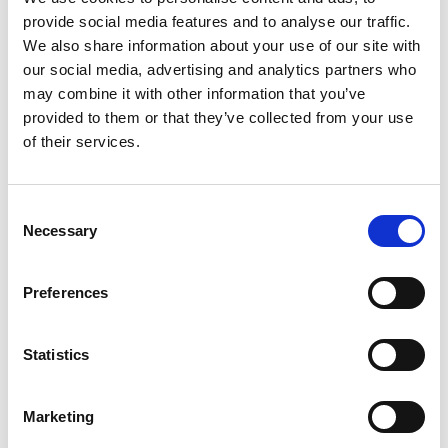
provide social media features and to analyse our traffic.
We also share information about your use of our site with
Produkt anzeigen
Produkt anzeigen
our social media, advertising and analytics partners who
may combine it with other information that you’ve
provided to them or that they’ve collected from your use
Mehr als 10.000 zufriedene
Kostenloser Versand in den
of their services.
Kunden
Niederlanden und Belgien
Consent
Necessary
Selection
Preferences
Statistics
Marketing
EuroScaffold Fahrgerüst
Euroscaffold Rollgerüst