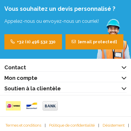
Vous souhaitez un devis personnalisé ?
Appelez-nous ou envoyez-nous un courriel!
+32 (0) 496 532 330
[email protected]
Contact
Mon compte
Soutien à la clientèle
Termes et conditions
|
Politique de confidentialité
|
Désistement
|