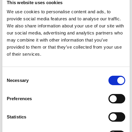
This website uses cookies
We use cookies to personalise content and ads, to
€123,00
HT
provide social media features and to analyse our traffic.
€148,83
TTC
We also share information about your use of our site with
Livraison gratuite en 1-3 jours ouvrables, ou ramasser à
our social media, advertising and analytics partners who
Maaseik (contactez le service clientèle)
may combine it with other information that you’ve
provided to them or that they’ve collected from your use
of their services.
Ajouter au panier
Consent
Necessary
Selection
Ajouter au devis
Preferences
Enregistrer comme favori
Statistics