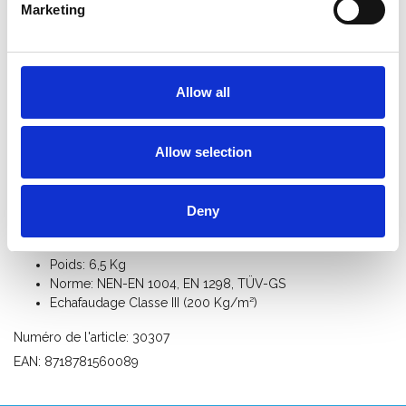
Marketing
Informations sur le produit
Produits similaires
Allow all
Description
Cadre d'échafaudage avec 4 échelons 1,35 x 1,10 m
Allow selection
Universellement interchangeable avec d'autres marques.
Spécifications:
Deny
Dimensions: hauteur 110 cm x largeur 135 cm
Matériel: aluminium, section des tubes 50,8 mm
Poids: 6,5 Kg
Norme: NEN-EN 1004, EN 1298, TÜV-GS
Echafaudage Classe III (200 Kg/m²)
Numéro de l'article: 30307
EAN: 8718781560089