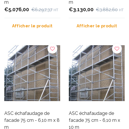
m
m
€5.076,00
€3.130,00
€6.297,37
€3.882,60
HT
HT
Afficher le produit
Afficher le produit
ASC échafaudage de
ASC échafaudage de
facade 75 cm - 6,10 m x 8
facade 75 cm - 6,10 m x
m
10 m