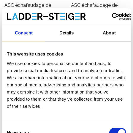
ASC échafaudage de
ASC échafaudage de
facade 75 cm - 7,50 m x 6
facade 75 cm - 7,50 m x 8
m
m
€3.892,00
€5.343,00
€4.827,74
€6.628,47
HT
HT
Consent
Details
About
Afficher le produit
Afficher le produit
This website uses cookies
We use cookies to personalise content and ads, to
provide social media features and to analyse our traffic.
We also share information about your use of our site with
our social media, advertising and analytics partners who
may combine it with other information that you’ve
provided to them or that they’ve collected from your use
of their services.
Consent
Necessary