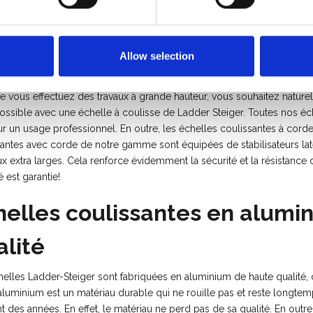
râce au système pratique de traction par corde de ces échelles, vous 
endez l'échelle. Les échelles à corde de Ladder Steiger sont une vér
Allow selection
 sécurité avant tout avec nos
 vous effectuez des travaux à grande hauteur, vous souhaitez naturel
possible avec une échelle à coulisse de Ladder Steiger. Toutes nos é
r un usage professionnel. En outre, les échelles coulissantes à corde
santes avec corde de notre gamme sont équipées de stabilisateurs laté
x extra larges. Cela renforce évidemment la sécurité et la résistance 
é est garantie!
helles coulissantes en alumi
alité
helles Ladder-Steiger sont fabriquées en aluminium de haute qualité, 
l'aluminium est un matériau durable qui ne rouille pas et reste longt
 des années. En effet, le matériau ne perd pas de sa qualité. En outr