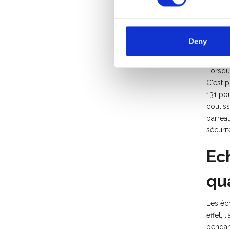
plus, g
vous ét
Deny
La
Lorsque
C'est 
131 pou
coulis
barreau
sécurit
Ec
qu
Les éc
effet, 
pendant