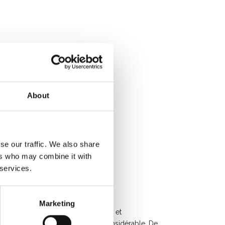
Stance
ns
About
se our traffic. We also share
ers who may combine it with
 services.
de
Marketing
odèle sont tous de grande qualité et
ctuer des travaux à une hauteur considérable. De