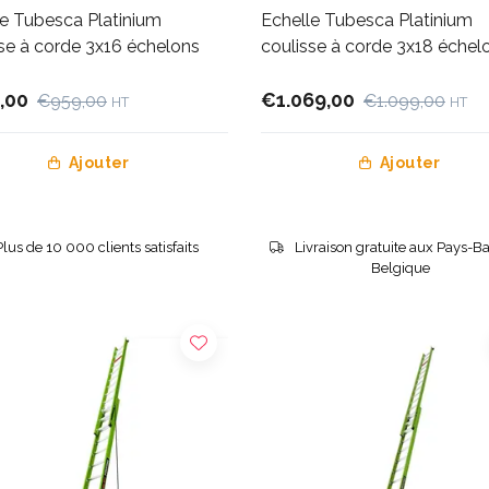
le Tubesca Platinium
Echelle Tubesca Platinium
se à corde 3x16 échelons
coulisse à corde 3x18 échel
,00
€1.069,00
€959,00
€1.099,00
HT
HT
Ajouter
Ajouter
Plus de 10 000 clients satisfaits
Livraison gratuite aux Pays-Ba
Belgique