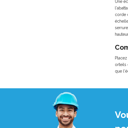
Une éch
l'abatt
corde d
échelle
serrure
hauteur
Com
Placez 
orteils
que l'
Vo