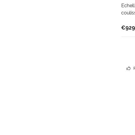
Echel
coulis
€929