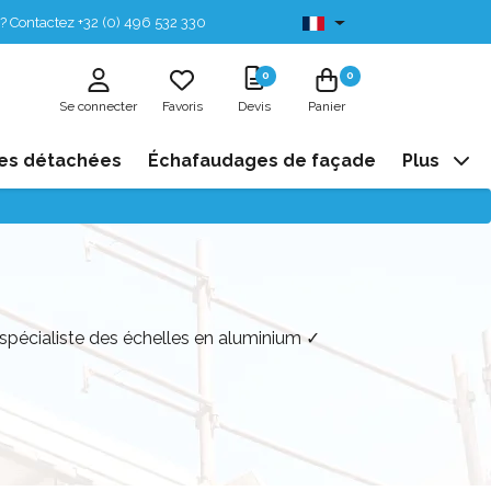
? Contactez +32 (0) 496 532 330
Disponibles de stock
0
0
Se connecter
Favoris
Devis
Panier
es détachées
Échafaudages de façade
Plus
 spécialiste des échelles en aluminium ✓