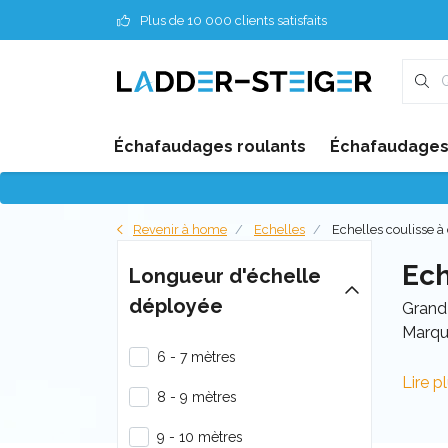
Plus de 10 000 clients satisfaits
Échafaudages roulants
Échafaudages 
Revenir à home
Echelles
Echelles coulisse à
Ech
Longueur d'échelle
déployée
Grand 
Marque
6 - 7 mètres
Lire p
8 - 9 mètres
9 - 10 mètres