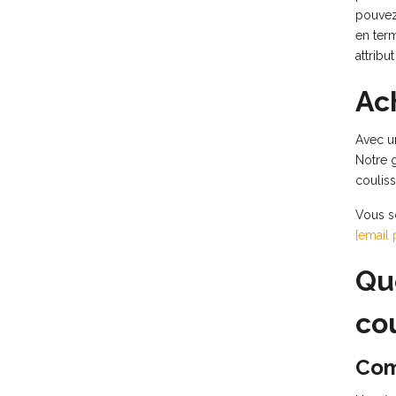
pouvez 
en term
attribu
Ac
Avec un
Notre 
couliss
Vous so
[email 
Qu
co
Com