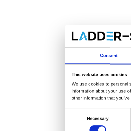
Little
échell
Consent
€1.0
This website uses cookies
We use cookies to personalis
information about your use of
other information that you’ve
Éc
Consent
Necessary
Selection
Chez L
extrême