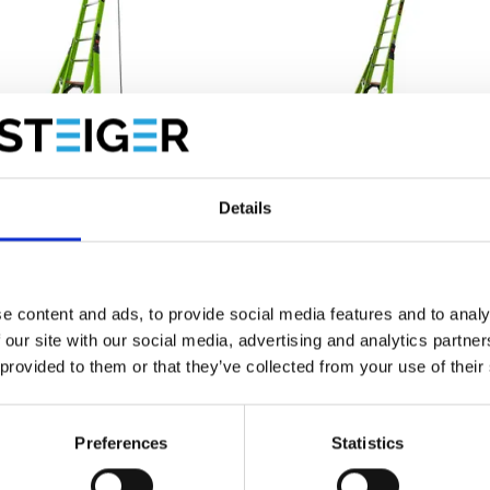
 Giant Hyperlite SumoStance
Little Giant Hyperlite Sumo
e à corde 2x12 échelons
échelle à corde 2x14 échelo
Details
59,00
€1.129,00
HT
HT
e content and ads, to provide social media features and to analy
Ajouter
Ajouter
 our site with our social media, advertising and analytics partn
 provided to them or that they’ve collected from your use of their
helle coulissante à cor
Preferences
Statistics
adder Steiger, vous trouverez une large gamme d'
échelles
. Chaque m
ment solides. Une échelle coulissante avec corde est utile pour effe