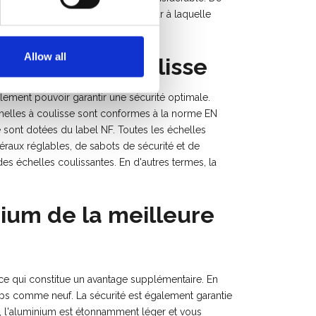
décidez depuis le sol de la hauteur à laquelle
itable référence sur le marché.
Allow all
 échelles à coulisse
lement pouvoir garantir une sécurité optimale.
chelles à coulisse sont conformes à la norme EN
 sont dotées du label NF. Toutes les échelles
raux réglables, de sabots de sécurité et de
des échelles coulissantes. En d'autres termes, la
nium de la meilleure
ce qui constitue un avantage supplémentaire. En
emps comme neuf. La sécurité est également garantie
e, l'aluminium est étonnamment léger et vous