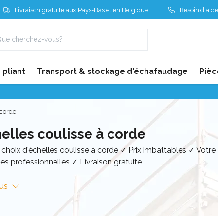
Livraison gratuite aux Pays-Bas et en Belgique
Besoin d'aide
pliant
Transport & stockage d'échafaudage
Pièc
 corde
elles coulisse à corde
choix d'échelles coulisse à corde ✓ Prix imbattables ✓ Votre
s professionnelles ✓ Livraison gratuite.
lus