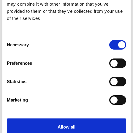
€262,00
€321,00
€312,03
€387,17
HT
HT
may combine it with other information that you’ve
provided to them or that they’ve collected from your use
of their services.
Afficher le produit
Afficher le produit
Consent
Necessary
Selection
Preferences
Statistics
Marketing
Escabeau double Solide 2
Escabeau double Solide 2
x 6 marches DT06
x 8 marches DT08
Allow all
€360,00
€473,00
€436,26
€573,50
HT
HT