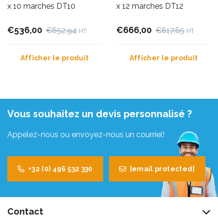
x 10 marches DT10
x 12 marches DT12
€536,00
€666,00
€652,94
€817,65
HT
HT
Afficher le produit
Afficher le produit
Vous souhaitez un devis personnalisé ?
Appelez-nous ou envoyez-nous un courriel!
+32 (0) 496 532 330
[email protected]
Contact