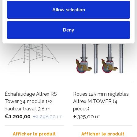
Ajouter
Afficher le produit
Allow selection
Deny
Échafaudage Altrex RS
Roues 125 mm réglables
Tower 34 module 1+2
Altrex MiTOWER (4
hauteur travail 3,8 m
pièces)
€1.200,00
€325,00
€1.298,00
HT
HT
Afficher le produit
Afficher le produit