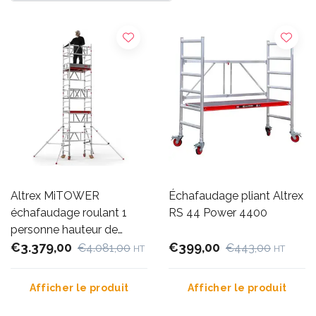
Altrex MiTOWER
Échafaudage pliant Altrex
échafaudage roulant 1
RS 44 Power 4400
personne hauteur de
travail 6 m
€3.379,00
€399,00
€4.081,00
€443,00
HT
HT
Afficher le produit
Afficher le produit