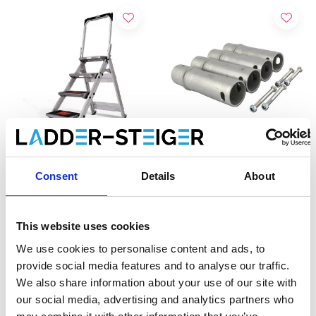
Escabeau safety step 4
Altrex RS 44 Power set de
Consent
Details
About
marches Little Giant
jonction (4 pièces)
Altrex
This website uses cookies
€289,00
€39,00
€309,00
HT
HT
We use cookies to personalise content and ads, to
provide social media features and to analyse our traffic.
Afficher le produit
Afficher le produit
We also share information about your use of our site with
our social media, advertising and analytics partners who