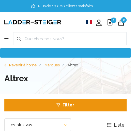
Plus de 10 000 clients satisfaits
0
0
Revenir à home
Marques
Altrex
Altrex
Filter
Liste