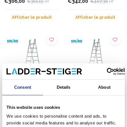
€306,00
€342,00
€361,15
€407,38
HT
HT
Afficher le produit
Afficher le produit
Consent
Details
About
Échelle transformable 2
Échelle transformable 2
This website uses cookies
plans Solide 2x10
plans Solide 2x12
We use cookies to personalise content and ads, to
échelons
échelons
provide social media features and to analyse our traffic.
€365,00
€418,00
€463,27
€528,73
HT
HT