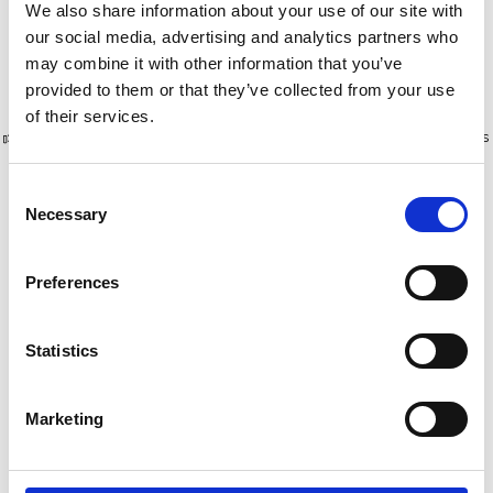
We also share information about your use of our site with
our social media, advertising and analytics partners who
Afficher le produit
Afficher le produit
may combine it with other information that you’ve
provided to them or that they’ve collected from your use
of their services.
Plus de 10 000 clients satisfaits
Livraison gratuite aux Pays-Bas
et en Belgique
Consent
Necessary
Selection
Preferences
Statistics
Marketing
Échelle transformable 2
Échelle droite 2 plans