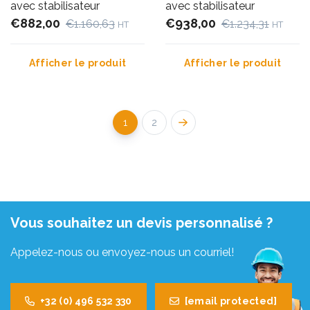
avec stabilisateur
avec stabilisateur
€882,00
€938,00
€1.160,63
€1.234,31
HT
HT
Afficher le produit
Afficher le produit
1
2
Vous souhaitez un devis personnalisé ?
Appelez-nous ou envoyez-nous un courriel!
+32 (0) 496 532 330
[email protected]