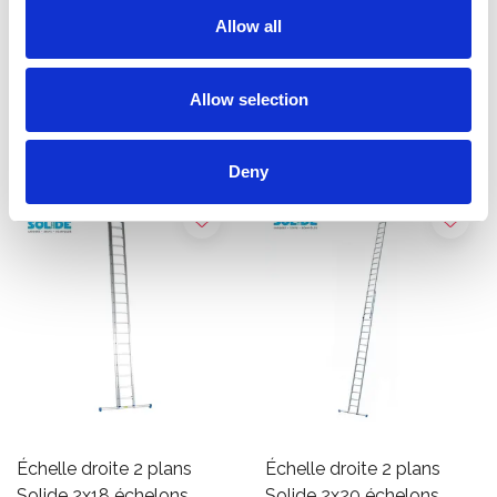
plans Solide 2x14
Solide 2x16 échelons
Allow all
échelons
avec stabilisateur
€559,00
€645,00
€706,91
€816,80
HT
HT
Allow selection
Afficher le produit
Afficher le produit
Deny
Échelle droite 2 plans
Échelle droite 2 plans
Solide 2x18 échelons
Solide 2x20 échelons