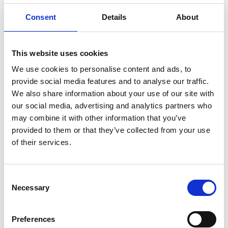
€854,00
€914,00
€1.123,90
€1.203,34
HT
HT
Consent
Details
About
Afficher le produit
Afficher le produit
This website uses cookies
We use cookies to personalise content and ads, to
provide social media features and to analyse our traffic.
We also share information about your use of our site with
our social media, advertising and analytics partners who
may combine it with other information that you’ve
provided to them or that they’ve collected from your use
of their services.
Consent
Necessary
Selection
Solide passerelle de
EuroScaffold passerelle
travail en aluminium 8,20
de travail en aluminium 4
Preferences
m
m