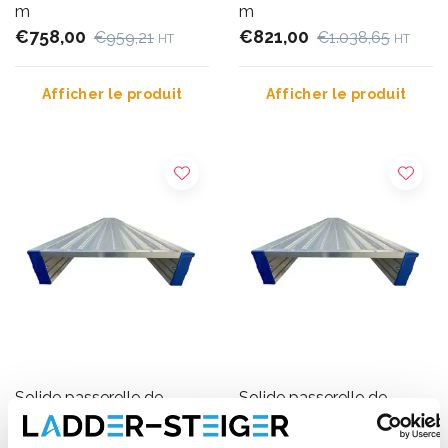
m
m
€758,00
€821,00
€959,21
€1.038,65
HT
HT
Afficher le produit
Afficher le produit
Solide passerelle de
Solide passerelle de
travail en aluminium 6,20
travail en aluminium 7,20
m
m