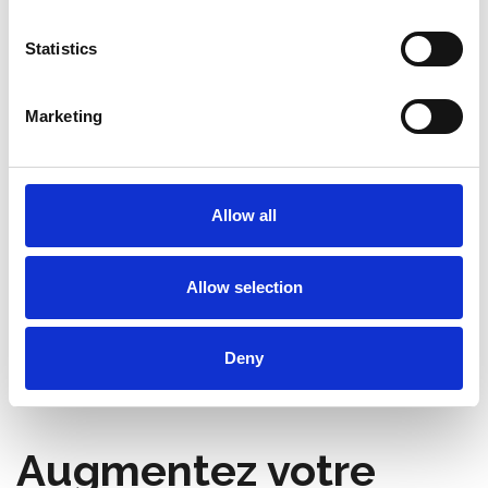
€972,00
€544,00
€1.279,90
€600,41
HT
HT
Statistics
Afficher le produit
Afficher le produit
Marketing
1
2
Allow all
Besoin de plusieurs passerelles? Contactez notre service
Allow selection
clientèle au
+32 (0) 496 532 330
ou par e-mail
[email protected]
.
Nous offrons une REMISE SUPPLÉMENTAIRE si vous avez besoin
de plusieurs passerelles ou si vous les collectez vous-même.
Deny
Augmentez votre