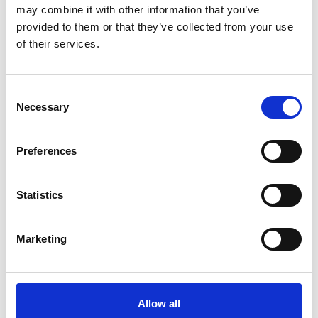
may combine it with other information that you’ve
✅
Léger et durable
– Fabriqué en aluminium de haute
provided to them or that they’ve collected from your use
qualité, résistant à la rouille et facile à déplacer.
of their services.
✅
Montage rapide
– Grâce au système de verrouillage
intelligent, l’échafaudage est prêt en quelques minutes.
Consent
Necessary
Selection
✅
Sécurité maximale
– Plateformes antidérapantes,
garde-corps de sécurité et stabilisateurs solides.
Preferences
✅
Utilisation intérieure et extérieure
– Idéal pour la
peinture, le ravalement de façade ou les travaux de
montage.
Statistics
✅
Grandes marques
–
Euroscaffold
,
ASC
,
Alumexx,
Solide
et
Altrex
.
Marketing
Peu importe votre besoin,
Ladder-Steiger.be
a la solution
d’échafaudage adaptée à votre projet.
Allow all