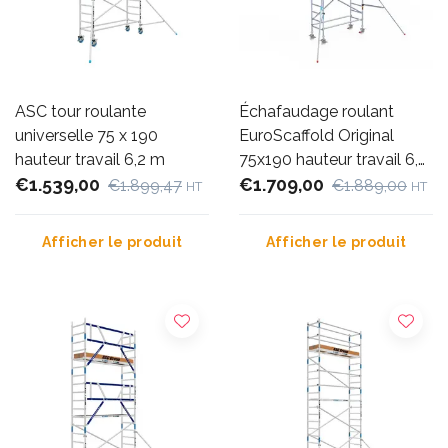
ASC tour roulante
Échafaudage roulant
universelle 75 x 190
EuroScaffold Original
hauteur travail 6,2 m
75x190 hauteur travail 6,2
€1.539,00
m
€1.709,00
€1.899,47
€1.889,00
HT
HT
Afficher le produit
Afficher le produit