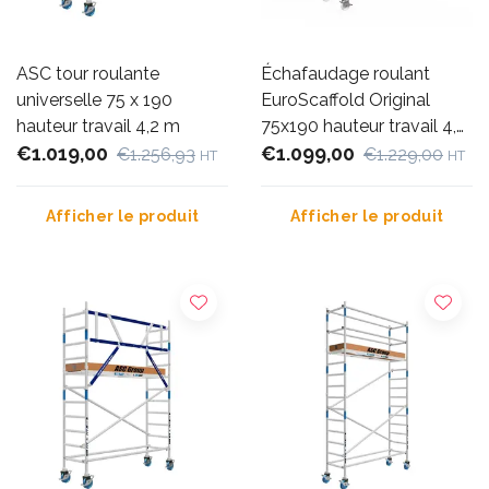
ASC tour roulante
Échafaudage roulant
universelle 75 x 190
EuroScaffold Original
hauteur travail 4,2 m
75x190 hauteur travail 4,2
€1.019,00
m
€1.099,00
€1.256,93
€1.229,00
HT
HT
Afficher le produit
Afficher le produit