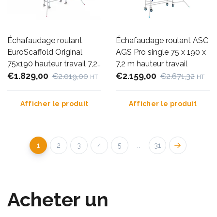
Échafaudage roulant
Échafaudage roulant ASC
EuroScaffold Original
AGS Pro single 75 x 190 x
75x190 hauteur travail 7,2
7,2 m hauteur travail
m
€1.829,00
€2.159,00
€2.019,00
€2.671,32
HT
HT
Afficher le produit
Afficher le produit
1
2
3
4
5
..
31
Acheter un