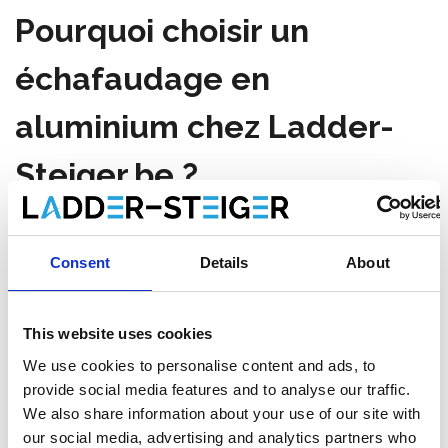
Pourquoi choisir un
échafaudage en
aluminium chez Ladder-
Steiger.be ?
Un
échafaudage roulant en aluminium
est indispensable
pour tout professionnel ou bricoleur travaillant régulièrement en
Consent
Details
About
hauteur.
Chez
Ladder-Steiger.be
, vous bénéficiez de
la meilleure
qualité
, de
prix compétitifs
et d’un
service client fiable
.
This website uses cookies
Les avantages d’un
We use cookies to personalise content and ads, to
provide social media features and to analyse our traffic.
échafaudage roulant en
We also share information about your use of our site with
aluminium :
our social media, advertising and analytics partners who