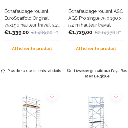
Échafaudage roulant
Échafaudage roulant ASC
EuroScaffold Original
AGS Pro single 75 x 190 x
75x190 hauteur travail 5,2
5,2 m hauteur travail
m
€1.339,00
€1.729,00
€1.489,00
€2.143,78
HT
HT
Afficher le produit
Afficher le produit
Plus de 10 000 clients satisfaits
Livraison gratuite aux Pays-Bas
et en Belgique