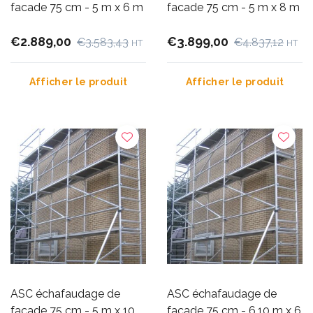
facade 75 cm - 5 m x 6 m
facade 75 cm - 5 m x 8 m
€2.889,00
€3.899,00
€3.583,43
€4.837,12
HT
HT
Afficher le produit
Afficher le produit
ASC échafaudage de
ASC échafaudage de
facade 75 cm - 5 m x 10
facade 75 cm - 6,10 m x 6