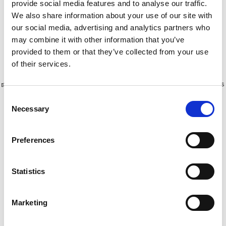
m
10 m
provide social media features and to analyse our traffic.
€4.254,00
€5.544,00
We also share information about your use of our site with
€5.277,17
€6.878,30
HT
HT
our social media, advertising and analytics partners who
may combine it with other information that you’ve
Afficher le produit
Afficher le produit
provided to them or that they’ve collected from your use
of their services.
Plus de 10 000 clients satisfaits
Livraison gratuite aux Pays-Bas
et en Belgique
Consent
Necessary
Selection
Preferences
Statistics
Marketing