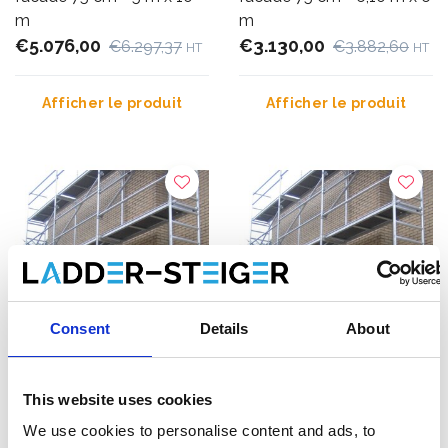
m
m
€5.076,00
€3.130,00
€6.297,37
€3.882,60
HT
HT
Afficher le produit
Afficher le produit
Consent
Details
About
This website uses cookies
ASC échafaudage de
ASC échafaudage de
facade 75 cm - 6,10 m x 8
facade 75 cm - 6,10 m x
We use cookies to personalise content and ads, to