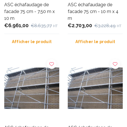
ASC échafaudage de
ASC échafaudage de
facade 75 cm - 7,50 m x
facade 75 cm - 10 m x 4
10 m
m
€6.961,00
€2.703,00
€8.635,77
€3.228,49
HT
HT
Afficher le produit
Afficher le produit