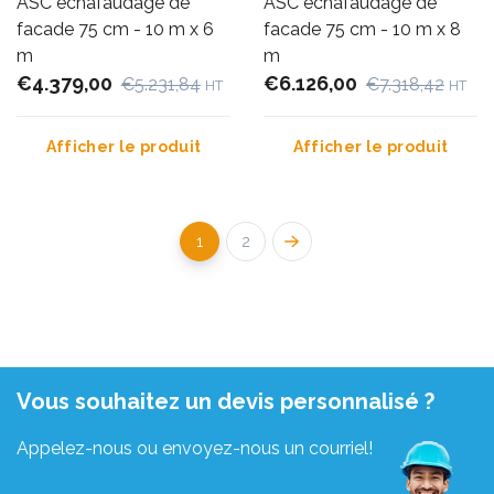
ASC échafaudage de
ASC échafaudage de
facade 75 cm - 10 m x 6
facade 75 cm - 10 m x 8
m
m
€4.379,00
€6.126,00
€5.231,84
€7.318,42
HT
HT
Afficher le produit
Afficher le produit
1
2
Vous souhaitez un devis personnalisé ?
Appelez-nous ou envoyez-nous un courriel!