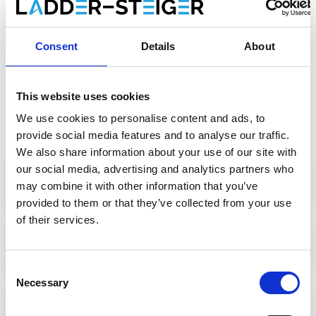
À propos de nous
Consent
Details
About
This website uses cookies
Vous avez encore une question sur
We use cookies to personalise content and ads, to
votre commande?
provide social media features and to analyse our traffic.
We also share information about your use of our site with
our social media, advertising and analytics partners who
+32 (0) 496 532 330
may combine it with other information that you’ve
provided to them or that they’ve collected from your use
of their services.
Courriel
Consent
Necessary
Selection
+32 (0) 496 532 330