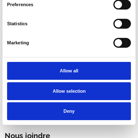
Preferences
Statistics
Coordonnées
Marketing
Elerweg 57
3680 Maaseik
België
Allow all
Tel:
+32 (0) 496 532 330
E-mail:
[email protected]
Allow selection
Numéro de TVA: BE 0831 621 481
Compte bancaire: BE21 0016 2853 3303
Deny
Nous joindre