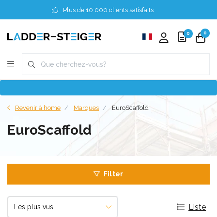
Plus de 10 000 clients satisfaits
0
0
Revenir à home
Marques
EuroScaffold
EuroScaffold
Filter
Liste