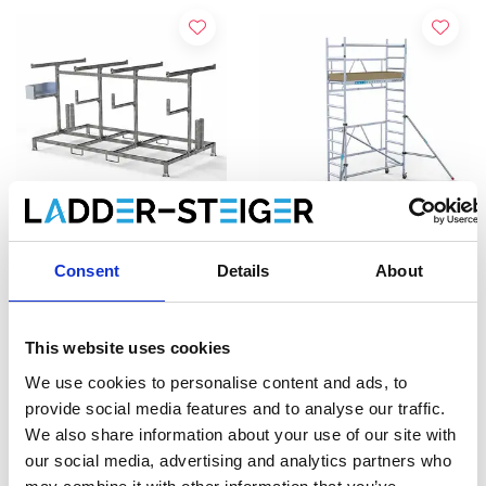
Rack de stockage pour
Échafaudage pliant
Consent
Details
About
échafaudage 305
Euroscaffold hauteur
travail 4,50 m +
This website uses cookies
€1.319,00
stabilisateurs
€895,00
€1.524,93
€1.063,48
HT
HT
We use cookies to personalise content and ads, to
provide social media features and to analyse our traffic.
Afficher le produit
Afficher le produit
We also share information about your use of our site with
our social media, advertising and analytics partners who