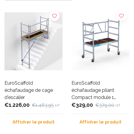
EuroScaffold
EuroScaffold
échafaudage de cage
échafaudage pliant
d'escalier
Compact module 1
€1.226,00
hauteur travail 3 m
€329,00
€1.463,95
€379,00
HT
HT
Afficher le produit
Afficher le produit