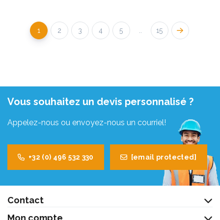
1
2
3
4
5
..
15
Vous souhaitez un devis personnalisé ?
Appelez-nous ou envoyez-nous un courriel!
+32 (0) 496 532 330
[email protected]
Contact
Mon compte