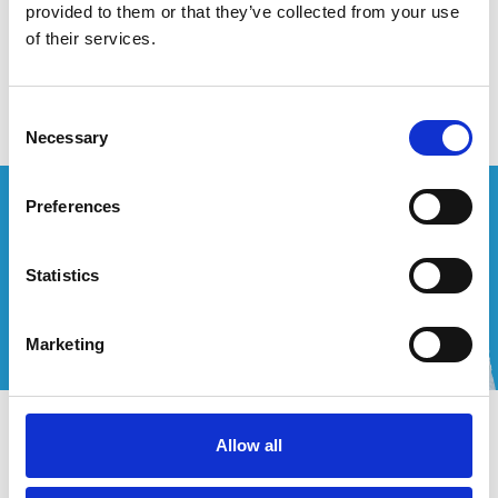
provided to them or that they’ve collected from your use
of their services.
Aucun produit n'a été trouvé
Consent
Necessary
Selection
Vous souhaitez un devis personnalisé ?
Preferences
Appelez-nous ou envoyez-nous un courriel!
Statistics
+32 (0) 496 532 330
[email protected]
Marketing
Contact
Allow all
Mon compte