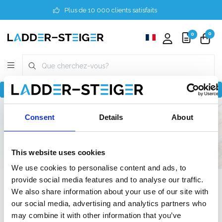
Plus de 10 000 clients satisfaits
0
0
Revenir à home
Produits de montage
Consent
Details
About
Ascenseur pour personnes
Ascenseur pour personnes
This website uses cookies
We use cookies to personalise content and ads, to
provide social media features and to analyse our traffic.
Filter
We also share information about your use of our site with
our social media, advertising and analytics partners who
may combine it with other information that you’ve
Liste