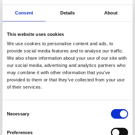
RSS protection anti-chute
RSS protection anti-chute
toit incliné 30 mètres
30 mètres + cadre de
Consent
Details
About
transport
€7.948,00
€9.149,00
€10.513,20
€12.101,78
HT
HT
This website uses cookies
We use cookies to personalise content and ads, to
Afficher le produit
Afficher le produit
provide social media features and to analyse our traffic.
We also share information about your use of our site with
our social media, advertising and analytics partners who
may combine it with other information that you’ve
provided to them or that they’ve collected from your use
of their services.
Consent
Necessary
Selection
Preferences
SGS Edge protection de
SGS Edge protection de