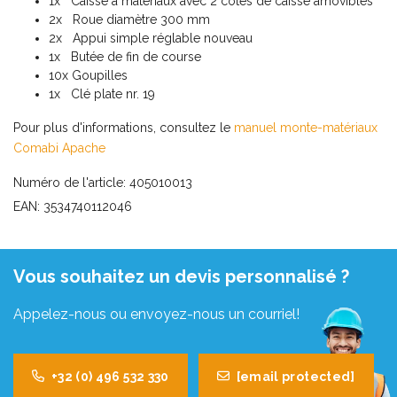
1x Caisse à matériaux avec 2 cotés de caisse amovibles
2x Roue diamètre 300 mm
2x Appui simple réglable nouveau
1x Butée de fin de course
10x Goupilles
1x Clé plate nr. 19
Pour plus d'informations, consultez le
manuel monte-matériaux
Comabi Apache
Numéro de l'article: 405010013
EAN: 3534740112046
Vous souhaitez un devis personnalisé ?
Appelez-nous ou envoyez-nous un courriel!
+32 (0) 496 532 330
[email protected]