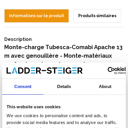
Informations sur le produit
Produits similaires
Description
Monte-charge Tubesca-Comabi Apache 13
m avec genouillère - Monte-matériaux
professionnel pour travaux de
construction et de toiture
Le
monte-matériaux Comabi Apache 13 mètres
est un
Consent
Details
About
élévateur multifonctionnel, démontable et robuste conçu pour
un usage professionnel. Grâce à sa structure triangulaire solide
en acier galvanisé, ce monte-charge de chantier est idéal pour
This website uses cookies
le transport sûr et efficace de matériaux tels que tuiles, briques,
matériaux isolants, matériaux de toiture et panneaux solaires.
We use cookies to personalise content and ads, to
provide social media features and to analyse our traffic.
Le monte-matériaux est composé d’éléments triangulaires avec