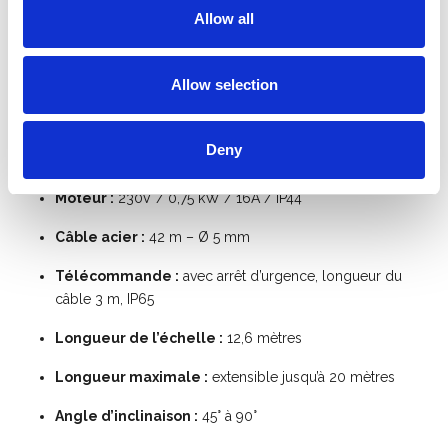
facile
Allow all
✔ Montage rapide grâce à un seul point de verrouillage par
élément
✔ Déplacement facile grâce au jeu de roues
Allow selection
✔ Convient aux matériaux volumineux
✔ Idéal pour les zones à espace limité
Deny
Caractéristiques techniques :
Moteur :
230V / 0,75 kW / 16A / IP44
Câble acier :
42 m – Ø 5 mm
Télécommande :
avec arrêt d’urgence, longueur du
câble 3 m, IP65
Longueur de l’échelle :
12,6 mètres
Longueur maximale :
extensible jusqu’à 20 mètres
Angle d’inclinaison :
45° à 90°