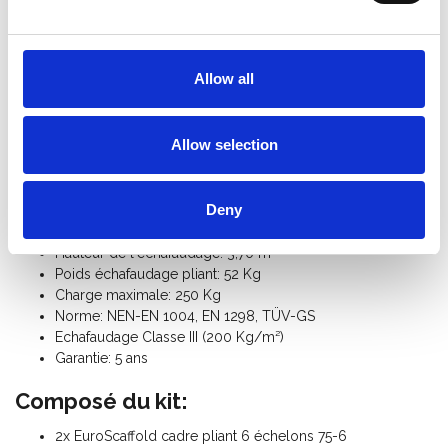
réglementations en vigueur. Tant les professionnels que les
particuliers utilisent ces échafaudages d'intérieur pratiques. Tous
les composants de l'échafaudage pliant EuroScaffold sont
Allow all
disponibles séparément.
Spécifications:
Allow selection
Largeur de l'échafaudage: 0,75 m
Longueur de l'échafaudage: 1,90 m
Deny
Hauteur de travail: 4,50 m
Hauteur de la plate-forme: 2,50 m
Hauteur de l'échafaudage: 3,70 m
Poids échafaudage pliant: 52 Kg
Charge maximale: 250 Kg
Norme: NEN-EN 1004, EN 1298, TÜV-GS
Echafaudage Classe III (200 Kg/m²)
Garantie: 5 ans
Composé du kit:
2x EuroScaffold cadre pliant 6 échelons 75-6