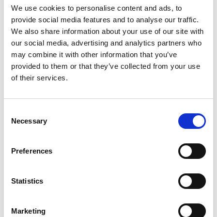
We use cookies to personalise content and ads, to
provide social media features and to analyse our traffic.
Informations sur le produit
Produits similaires
We also share information about your use of our site with
our social media, advertising and analytics partners who
may combine it with other information that you’ve
Description
provided to them or that they’ve collected from your use
of their services.
L'
échafaudage pliant EuroScaffold 75x190
convient à tous
les travaux en hauteur. Le cadre pliant est équipé de
connecteurs d'extension pour le rehaussement de la hauteur.
Consent
L'échafaudage d'intérieur EuroScaffold est extensible jusqu'à une
Necessary
hauteur de travail de 7,50 m.
Selection
Les échelons horizontaux des unités pliantes sont dotés d'un
Preferences
profil antidérapant pour une meilleure adhérence. La plate-
forme peut être déplacée en hauteur tous les 28 cm.
L'échafaudage pliable est simple à utiliser, facile à stocker et à
Statistics
transporter.
L'
échafaudage pliant EuroScaffold
est fabriqué en
Marketing
aluminium de haute qualité et est conforme aux lois et