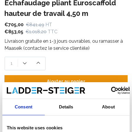
Échafaudage pliant Euroscaffold
hauteur de travail 4,50 m
€705,00
€841,49
HT
€853,05
€1.018,20
TTC
Livraison gratuite en 1-3 jours ouvrables, ou ramasser à
Maaseik (contactez le service clientèle)
Ajouter au panier
Ajouter au devis
Consent
Details
About
Enregistrer comme favori
This website uses cookies