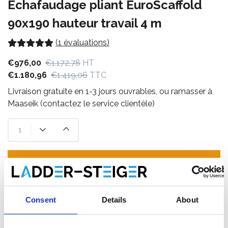
Échafaudage pliant EuroScaffold
90x190 hauteur travail 4 m
(1 évaluations)
€976,00
€1.172,78
HT
€1.180,96
€1.419,06
TTC
Livraison gratuite en 1-3 jours ouvrables, ou ramasser à
Maaseik (contactez le service clientèle)
Ajouter au panier
Ajouter au devis
Consent
Details
About
Enregistrer comme favori