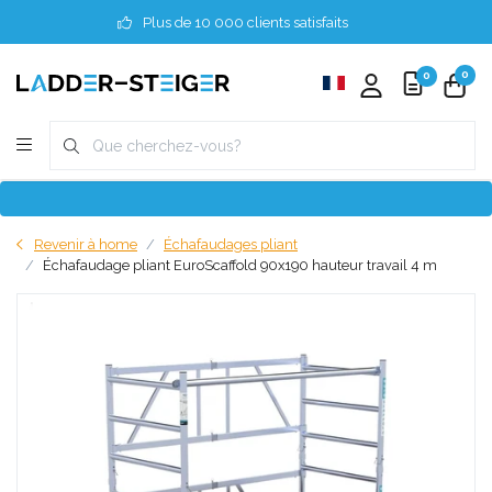
Plus de 10 000 clients satisfaits
0
0
Revenir à home
Échafaudages pliant
Échafaudage pliant EuroScaffold 90x190 hauteur travail 4 m