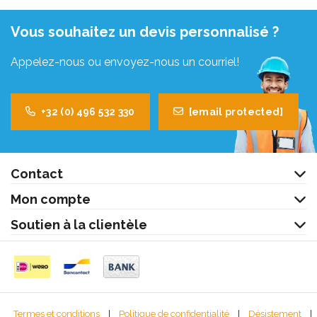
Vous souhaitez un devis personnalisé ?
Appelez-nous ou envoyez-nous un courriel!
+32 (0) 496 532 330
[email protected]
Contact
Mon compte
Soutien à la clientèle
Termes et conditions
|
Politique de confidentialité
|
Désistement
|