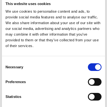
This website uses cookies
We use cookies to personalise content and ads, to
provide social media features and to analyse our traffic.
We also share information about your use of our site with
Informations sur le produit
Produits similaires
our social media, advertising and analytics partners who
may combine it with other information that you’ve
provided to them or that they’ve collected from your use
Description
of their services.
L'
échafaudage pliant EuroScaffold 90x190
convient à tous
les travaux en hauteur. Le cadre pliant est équipé de
connecteurs d'extension pour le rehaussement de la hauteur.
Consent
L'échafaudage d'intérieur EuroScaffold est extensible jusqu'à une
Necessary
Selection
hauteur de travail de 7,50 m.
Les échelons horizontaux des unités pliantes sont dotés d'un
Preferences
profil antidérapant pour une meilleure adhérence. La plate-
forme peut être déplacée en hauteur tous les 28 cm.
L'échafaudage pliable est simple à utiliser, facile à stocker et à
Statistics
transporter.