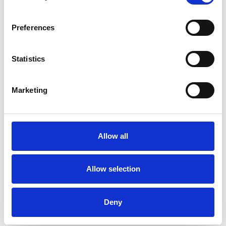
Les plates-formes sont disponibles avec un tablier en
bois ou en carbone. Les
plateaux en carbone sont 25 %
plus légers
que les plateaux en bois.
Preferences
L'échafaudage roulant AGS Pro convient aux travaux
intérieurs et extérieurs
.
L'échafaudage roulant avec garde-corps avant est équipé
Statistics
de série de
roues à double frein
, réglables en hauteur
jusqu'à 25 cm.
Cet échafaudage roulant professionnel de ASC est équipé
Marketing
d'une
main courante à hauteur des genoux et des
hanches
à chaque niveau.
Avec des
composants d'échafaudage
supplémentaires,
vous pouvez étendre cet échafaudage mobile jusqu'à une
Allow all
hauteur de travail de 10 mètres.
Comment monter un échafaudage
Allow selection
mobile avec garde-corps avant?
Regardez la vidéo d'instructions (watch video) pour le montage
Deny
de
l'échafaudage mobile ASC AGS PRO
90x250
avec
garde-corps avant
, ou consultez le
manuel d'instructions