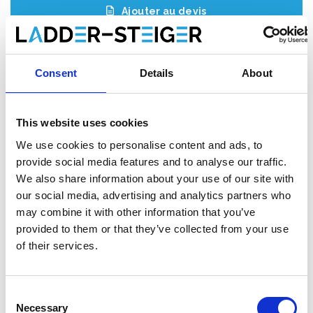
Ajouter au devis
Enregistrer comme favori
Consent
Details
About
This website uses cookies
Informations sur le produit
Produits similaires
We use cookies to personalise content and ads, to
provide social media features and to analyse our traffic.
We also share information about your use of our site with
Description
our social media, advertising and analytics partners who
L'
échafaudage roulant ASC AGS (Advantaged Guardrail
may combine it with other information that you’ve
System)
répond à la nouvelle norme. Depuis le 1er janvier 2018,
provided to them or that they’ve collected from your use
il est obligatoire de toujours disposer d'une main courante
of their services.
lorsqu'on accède à la plate-forme suivante d'un échafaudage
roulant. Avec cet échafaudage roulant AGS, une main courante
est toujours présente avant de monter.
Consent
Necessary
Selection