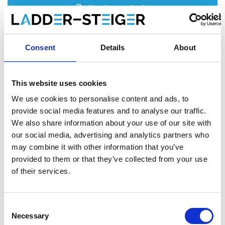
Ajouter au devis
Enregistrer comme favori
Consent
Details
About
This website uses cookies
Informations sur le produit
Produits similaires
We use cookies to personalise content and ads, to
provide social media features and to analyse our traffic.
We also share information about your use of our site with
our social media, advertising and analytics partners who
Description
may combine it with other information that you’ve
L'
échafaudage roulant ASC AGS (Advantaged Guardrail
provided to them or that they’ve collected from your use
System)
répond à la nouvelle norme. Depuis le 1er janvier 2018,
of their services.
il est obligatoire de toujours disposer d'une main courante
lorsqu'on accède à la plate-forme suivante d'un échafaudage
roulant. Avec cet échafaudage roulant AGS, une main courante
Consent
est toujours présente avant de monter.
Necessary
Selection