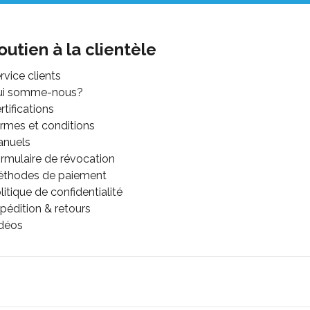
outien à la clientèle
rvice clients
ui somme-nous?
rtifications
rmes et conditions
anuels
rmulaire de révocation
thodes de paiement
litique de confidentialité
pédition & retours
déos