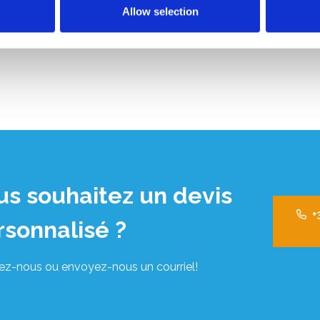
Allow selection
des articles.
us souhaitez un devis
+
rsonnalisé ?
ez-nous ou envoyez-nous un courriel!