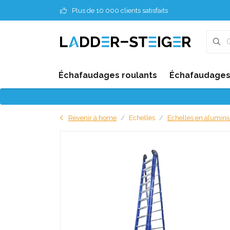
Plus de 10 000 clients satisfaits
Échafaudages roulants
Échafaudages 
Revenir à home
Echelles
Echelles en alumin