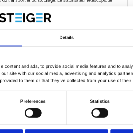
s du transport et du stockage. Le stabilisateur télescopique
sales et évite la corrosion de l’aluminium.
loqués dans le profil de l'échelle.
Details
 forme D et avec profil antidérapant offre plus de confort de
caoutchouc industriel remplaçables et avec de roulettes de
e content and ads, to provide social media features and to analy
 our site with our social media, advertising and analytics partn
 provided to them or that they’ve collected from your use of their
Preferences
Statistics
 et Nederlandse warenwet