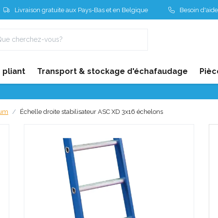
Livraison gratuite aux Pays-Bas et en Belgique
Besoin d'aide
pliant
Transport & stockage d'échafaudage
Pièc
ium
Échelle droite stabilisateur ASC XD 3x16 échelons