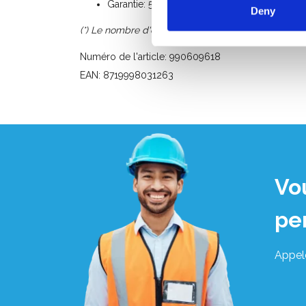
Garantie: 5 ans
Deny
(*) Le nombre d'échelons peut différer de la photo 
Numéro de l'article: 990609618
EAN: 8719998031263
Vo
pe
Appel