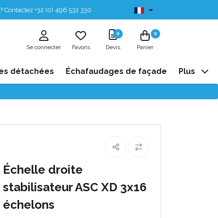
? Contactez +32 (0) 496 532 330
Disponibles de stock
0
0
Se connecter
Favoris
Devis
Panier
es détachées
Échafaudages de façade
Plus
Échelle droite
stabilisateur ASC XD 3x16
échelons