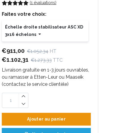
(1 évaluations)
Faites votre choix:
Échelle droite stabilisateur ASC XD
3x16 échelons
€911,00
€1.052,34
HT
€1.102,31
€1.273,33
TTC
Livraison gratuite en 1-3 jours ouvrables,
ou ramasser à Etten-Leur ou Maaseik
(contactez le service clientèle)
Ajouter au panier