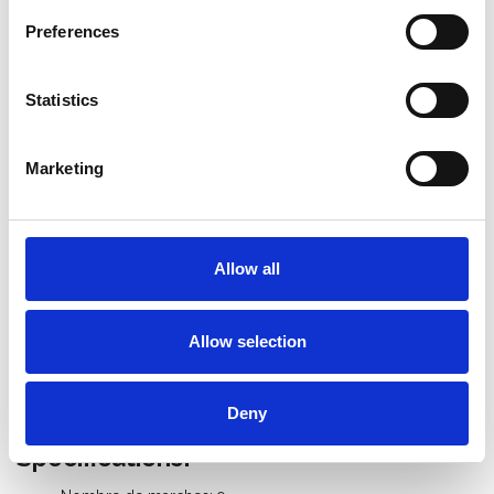
Preferences
Informations sur le produit
Produits similaires
Statistics
Marketing
Description
L'échelle télescopique Telesteps Ecoline est fabriquée en
aluminium anodisé haute qualité, avec des raccords plastique
renforcés de fibre de verre.
Allow all
Déverrouillage simple avec seulement deux boutons. Hauteur
toujours adaptée à vos besoins.
Allow selection
Échelle facile à transporter, convenant à tous véhicules.
Modèles domestiques.
Deny
Spécifications: