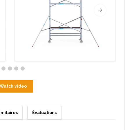
Watch video
imilaires
Évaluations