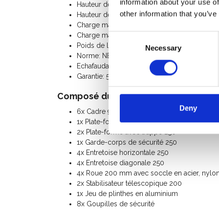
information about your use of
Hauteur de la plate-forme: 5,20 m
other information that you’ve
Hauteur de l'échafaudage: 6,20 m
Charge maximale par plate-forme: 250 Kg
Charge maximale de l'échafaudage roulant: 
Consent
Poids de l'échafaudage roulant: 190 Kg
Necessary
Selection
Norme: NEN-EN 1004, EN 1298, TÜV-GS
Echafaudage Classe III (200 Kg/m²)
Garantie: 5 ans
Composé du kit:
Deny
6x Cadre 90-28-7
1x Plate-forme sans trappe 250
2x Plate-forme avec trappe 250
1x Garde-corps de sécurité 250
4x Entretoise horizontale 250
4x Entretoise diagonale 250
4x Roue 200 mm avec soccle en acier, nylon 
2x Stabilisateur télescopique 200
1x Jeu de plinthes en aluminium
8x Goupilles de sécurité