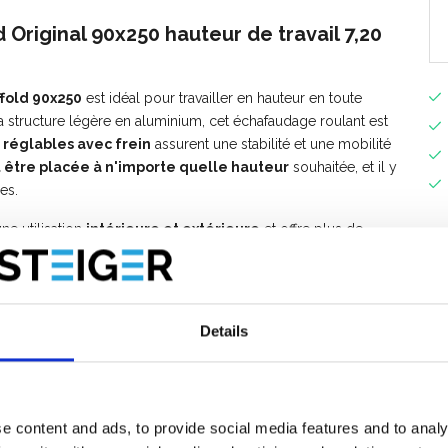
Original 90x250 hauteur de travail 7,20
fold 90x250
est idéal pour travailler en hauteur en toute
 structure légère en aluminium, cet échafaudage roulant est
 réglables avec frein
assurent une stabilité et une mobilité
 être placée à n'importe quelle hauteur
souhaitée, et il y
es.
ne utilisation
intérieure et extérieure
et offre plus de
 travaux de peinture, d’entretien, de montage et d’installation.
r une solution durable, stable et fiable pour travailler en
e ultérieurement? Tous les éléments de l'échafaudage sont
Details
e content and ads, to provide social media features and to analy