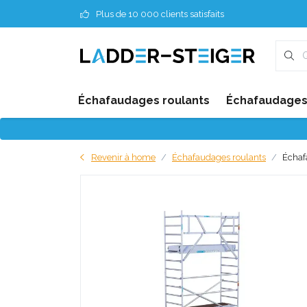
Plus de 10 000 clients satisfaits
Échafaudages roulants
Échafaudages 
Revenir à home
Échafaudages roulants
Échaf