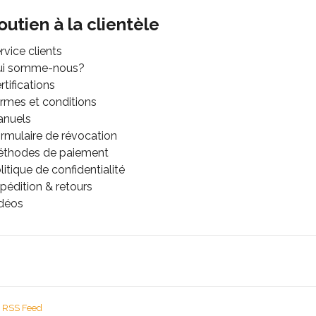
outien à la clientèle
rvice clients
ui somme-nous?
rtifications
rmes et conditions
anuels
rmulaire de révocation
thodes de paiement
litique de confidentialité
pédition & retours
déos
RSS Feed