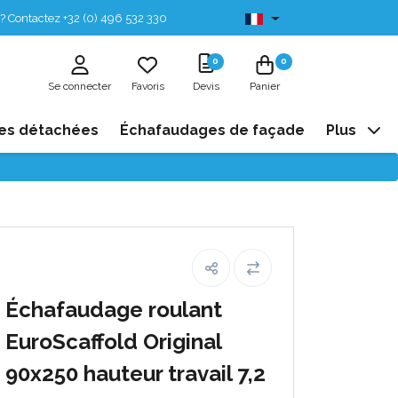
? Contactez +32 (0) 496 532 330
Disponibles de stock
0
0
Se connecter
Favoris
Devis
Panier
es détachées
Échafaudages de façade
Plus
Échafaudage roulant
EuroScaffold Original
90x250 hauteur travail 7,2