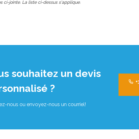
s ci-jointe. La liste ci-dessus s'applique.
us souhaitez un devis
+
rsonnalisé ?
ez-nous ou envoyez-nous un courriel!