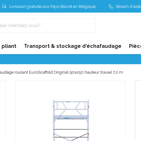
Livraison gratuite aux Pays-Bas et en Belgique
Besoin d'aide
pliant
Transport & stockage d'échafaudage
Pièc
audage roulant EuroScaffold Original 90x250 hauteur travail 7,2 m