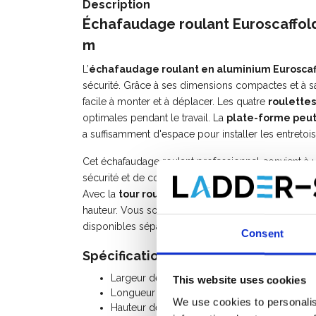
Description
Échafaudage roulant Euroscaffold 
m
L’
échafaudage roulant en aluminium Euroscaf
sécurité. Grâce à ses dimensions compactes et à sa
facile à monter et à déplacer. Les quatre
roulettes
optimales pendant le travail. La
plate-forme peut
a suffisamment d'espace pour installer les entretois
Cet échafaudage roulant professionnel convient à u
sécurité et de confort qu’une échelle. Idéal pour les
Avec la
tour roulant Euroscaffold
, vous optez pou
hauteur. Vous souhaitez agrandir votre échafaudag
disponibles séparément.
Consent
Spécifications:
Largeur de l'échafaudage: 0,90 m
This website uses cookies
Longueur de l'échafaudage: 2,50 m
We use cookies to personalis
Hauteur de travail: 7,20 m