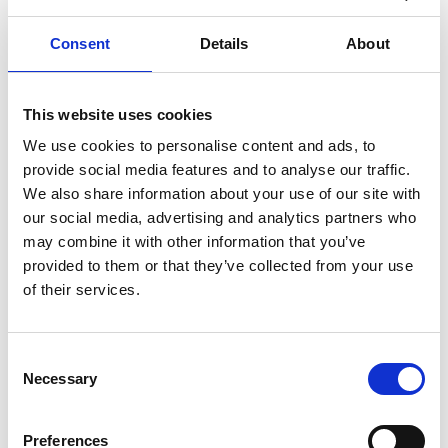
Eurostairs escabeau double 2x9
marches STXD-9
Consent
Details
About
Faites votre choix:
This website uses cookies
Eurostairs escabeau double 2x9 marches STXD-9
We use cookies to personalise content and ads, to
provide social media features and to analyse our traffic.
€291,00
€307,22
HT
We also share information about your use of our site with
€352,11
€371,74
TTC
our social media, advertising and analytics partners who
Livraison gratuite en 1-3 jours ouvrables, ou ramasser à
may combine it with other information that you’ve
Maaseik (contactez le service clientèle)
provided to them or that they’ve collected from your use
of their services.
Consent
Necessary
Ajouter au panier
Selection
Ajouter au devis
Preferences