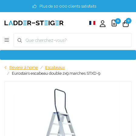
Plus de 10 000 clients satisfaits
0
0
Revenir à home
Escabeaux
Eurostairs escabeau double 2x9 marches STXD-9