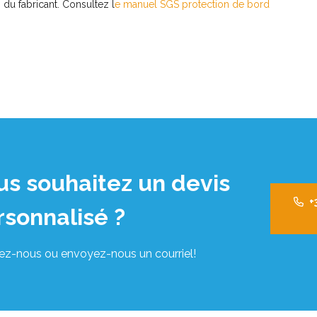
 du fabricant. Consultez l
e manuel SGS protection de bord
us souhaitez un devis
+
rsonnalisé ?
ez-nous ou envoyez-nous un courriel!