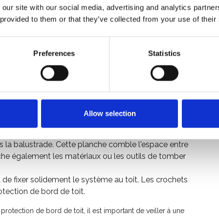
 système de protection des bords de toit pour les toits en
 our site with our social media, advertising and analytics partn
a plus haute qualification possible EN 13374 Classe C et TÜV
 provided to them or that they’ve collected from your use of their
lisée sur des toits en pente d'une inclinaison allant jusqu'à
Preferences
Statistics
des éléments suivants :
oit est soutenue par des montants robustes placés à
 toit. Ces montants assurent la stabilité et la solidité du
tales sont fixées aux montants. La hauteur du
Allow selection
 garde-corps empêche les personnes de tomber par-
ous la balustrade. Cette planche comble l'espace entre
êche également les matériaux ou les outils de tomber
t de fixer solidement le système au toit. Les crochets
tection de bord de toit.
protection de bord de toit, il est important de veiller à une