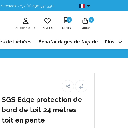
? Contactez +32 (0) 496 532 330
Disponibles de stock
0
0
Se connecter
Favoris
Devis
Panier
es détachées
Échafaudages de façade
Plus
SGS Edge protection de
bord de toit 24 mètres
toit en pente