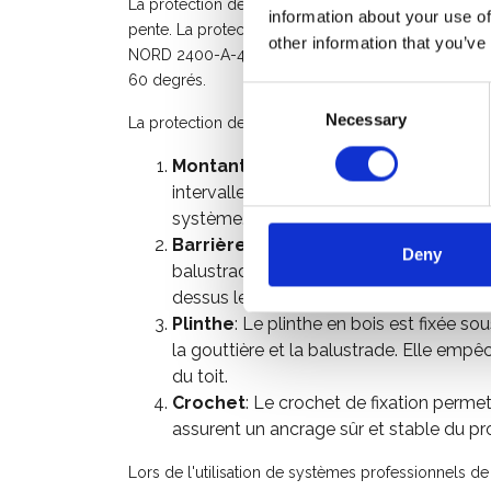
La protection des bords de toit SGS est le nouveau
information about your use of
pente. La protection de bord de toit SGS possède l
other information that you’ve
NORD 2400-A-480. Cela signifie qu'elle peut être uti
60 degrés.
Consent
Necessary
Selection
La protection de bord de toiture SGS se compose 
Montant
: La protection des rives de t
intervalles réguliers le long de la rive du
système.
Barrière
: Les mains courantes horizon
Deny
balustrade est d'environ un mètre. Ce
dessus le bord du toit.
Plinthe
: Le plinthe en bois est fixée s
la gouttière et la balustrade. Elle emp
du toit.
Crochet
: Le crochet de fixation perme
assurent un ancrage sûr et stable du pro
Lors de l'utilisation de systèmes professionnels de 