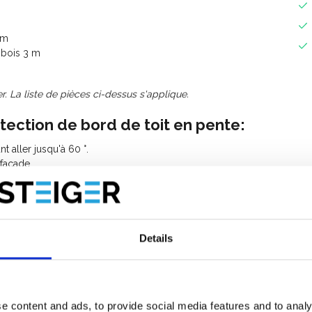
 m
 bois 3 m
. La liste de pièces ci-dessus s'applique.
ection de bord de toit en pente:
t aller jusqu'à 60 °.
 façade.
léger.
Details
ection anti-chute pour les toits
e content and ads, to provide social media features and to analy