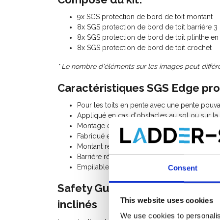
9x SGS protection de bord de toit montant
8x SGS protection de bord de toit barrière 3
8x SGS protection de bord de toit plinthe en
8x SGS protection de bord de toit crochet
* Le nombre d'éléments sur les images peut différer
Caractéristiques SGS Edge prot
Pour les toits en pente avec une pente pouvan
Appliqué en cas d'obstacles au sol ou sur la
Montage et démontage rapide et simple.
Fabriqué en aluminium de haute qualité, très 
Montant réglable en hauteur.
Barrière réversible.
Empilable et facile à transporter.
Consent
Safety Guard Systems Edge prot
This website uses cookies
inclinés
We use cookies to personalis