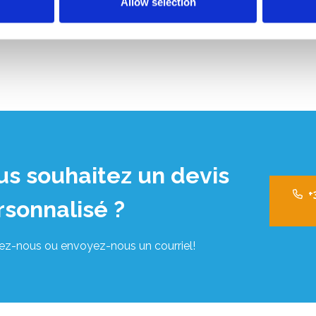
Allow selection
us souhaitez un devis
+
rsonnalisé ?
ez-nous ou envoyez-nous un courriel!