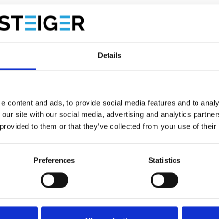
 Ils sont mécaniquement jointe aux styles et sécurisés avec
inégalée d’escabeaux.
vec porte-outils pour garantir le petit matériel et
sont testé
Details
re d'isolation électrique: 13,5 kV/cm.
s et dans les milieus acides.
 thermal: 0,58 W/mK
e content and ads, to provide social media features and to analy
 our site with our social media, advertising and analytics partn
 PRV sont adapté pour utilisation professionel intensif.
 provided to them or that they’ve collected from your use of their
Preferences
Statistics