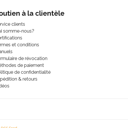
outien à la clientèle
rvice clients
ui somme-nous?
rtifications
rmes et conditions
anuels
rmulaire de révocation
thodes de paiement
litique de confidentialité
pédition & retours
déos