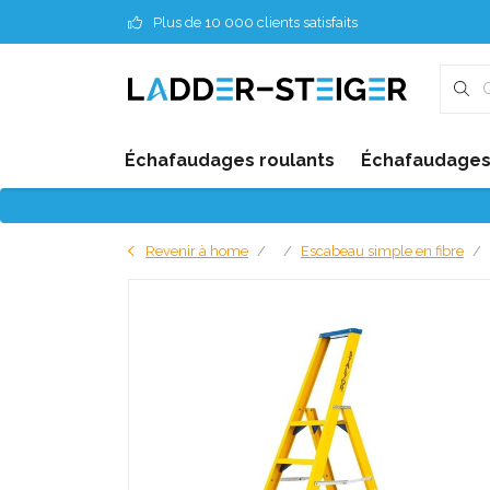
Plus de 10 000 clients satisfaits
Échafaudages roulants
Échafaudages 
Revenir à home
Escabeau simple en fibre