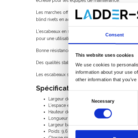
échelle pour les équipes de maintenance.
Les marches offrent un grand confort d’utilisation.
blind rivets en acier inoxydable, si cette stabilité 
L'escabeaux en fibre sont pourvu d’un garde-corps a
Consent
pour une utilisation à 30 000 volts. Qualité supérieu
Bonne résistance chimique, dans des milieus alcalin
This website uses cookies
Des qualités stables entre -20° et 120°C. Isolation
We use cookies to personalis
information about your use of
Les escabeaux simples (1 coté avec des marches) en
other information that you’ve
Spécifications:
Consent
Largeur de marches: 8 cm
Necessary
Selection
L'espace entre les marches: 25 cm
Hauteur de plate-forme: 1,50 m
Longueur de transport: 2,34 m
Largeur base: 0,52 m
Poids: 9,6 Kg
Charge maximum: 150 Kg