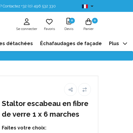
? Contactez +32 (0) 496 532 330
Disponibles de stock
0
0
Se connecter
Favoris
Devis
Panier
es détachées
Échafaudages de façade
Plus
Staltor escabeau en fibre
de verre 1 x 6 marches
Faites votre choix: