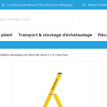
Livraison gratuite aux Pays-Bas et en Belgique
Besoin d'aide
pliant
Transport & stockage d'échafaudage
Pièc
Staltor escabeau en fibre de verre 1 x 6 marches