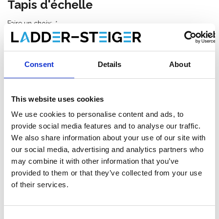
Tapis d'échelle
Faire un choix:
*
€42,00
€46,00
HT
Consent
Details
About
€50,82
€55,66
TTC
Livraison gratuite en 1-3 jours ouvrables, ou ramasser à
This website uses cookies
Etten-Leur ou Maaseik (contactez le service clientèle)
We use cookies to personalise content and ads, to
provide social media features and to analyse our traffic.
We also share information about your use of our site with
our social media, advertising and analytics partners who
Ajouter au panier
may combine it with other information that you’ve
provided to them or that they’ve collected from your use
Ajouter au devis
of their services.
Enregistrer comme favori
Consent