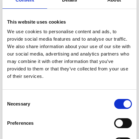
Informations sur le produit
Produits similaires
This website uses cookies
We use cookies to personalise content and ads, to
Description
provide social media features and to analyse our traffic.
Solide Crochet d’échafaudage SHK –
We also share information about your use of our site with
Crochet d’échelle réglable pour un
our social media, advertising and analytics partners who
may combine it with other information that you’ve
travail en toute sécurité
provided to them or that they’ve collected from your use
Le
crochet d’échafaudage Solide
est la solution idéale pour
of their services.
monter rapidement et en toute sécurité un échafaudage de
travail temporaire. Ce
crochet d’échelle
de haute qualité est
compatible avec
toutes les échelles ayant un entraxe de
Consent
barreaux de 25 cm
, ce qui le rend adapté aussi bien à un
Necessary
Selection
usage professionnel qu’aux bricoleurs exigeants.
Grâce à son
réglage sur 7 positions
, le crochet d’échafaudage
Preferences
s’adapte facilement à différentes hauteurs et situations de travail.
Le taquet d’échafaudage est livré
avec un montant de garde-