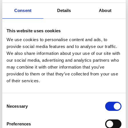
Enregistrer comme favori
Consent
Details
About
This website uses cookies
Informations sur le produit
Produits similaires
We use cookies to personalise content and ads, to
provide social media features and to analyse our traffic.
We also share information about your use of our site with
our social media, advertising and analytics partners who
Description
may combine it with other information that you’ve
RS 44-POWER Echafaudage pliant
provided to them or that they’ve collected from your use
étroit Echafaudage roulant compact
of their services.
pour espaces étroits.
Le RS 44-POWER est un échafaudage pliant pratique. Utilisable à
Consent
Necessary
l'extérieur et idéal pour l'intérieur grâce à ses dimensions
Selection
compactes. Voulez-vous plus de hauteur? Le système est
extensible avec tous les composants de la série RS TOWER 4.
Preferences
Vous pouvez ainsi augmenter facilement la hauteur de travail de