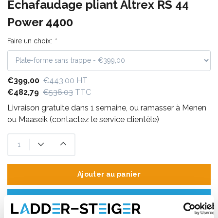
Échafaudage pliant Altrex RS 44
Power 4400
Faire un choix:
*
€399,00
€443,00
HT
€482,79
€536,03
TTC
Livraison gratuite dans 1 semaine, ou ramasser à Menen
ou Maaseik (contactez le service clientèle)
Ajouter au panier
Ajouter au devis