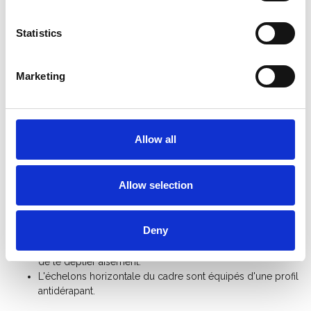
l'échafaudage jusqu'à 7,80 mètres.
Statistics
L'échafaudage pliant est idéal pour les travaux professionnels
dans la maison. Grâce à ses cadres étroits de 0,75 mètres, il
peut passer par une ouverture de porte. La plate-forme est
Marketing
disponible en 1,85 m de longueur. Grâce à la portion rabattable
du cadre de l'échafaudage, vous avez peu de pièces et vous
pliez l'échafaudage en un tout. Il prend très peu de place.
Allow all
La plate-forme peut être réglée à plusieurs niveaux de
travail, de manière à pouvoir travailler facilement à
différentes hauteurs. Les plate-formes peuvent être
Allow selection
déplacéés chaque 28 cm.
La plate-forme avec profil antidérapant robuste et avec
une protection antisoulèvement assure une sécurité
Deny
supplémentaire.
Le nouveau système de charnières permet de le plier et
de le déplier aisément.
L'échelons horizontale du cadre sont équipés d'une profil
antidérapant.