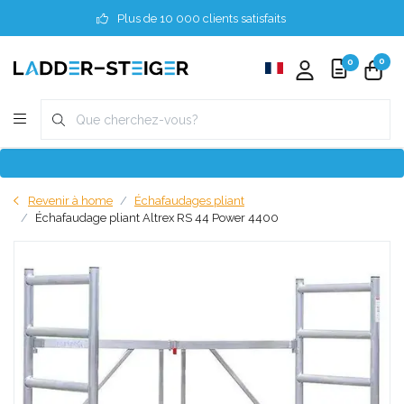
Plus de 10 000 clients satisfaits
0
0
Revenir à home
Échafaudages pliant
Échafaudage pliant Altrex RS 44 Power 4400