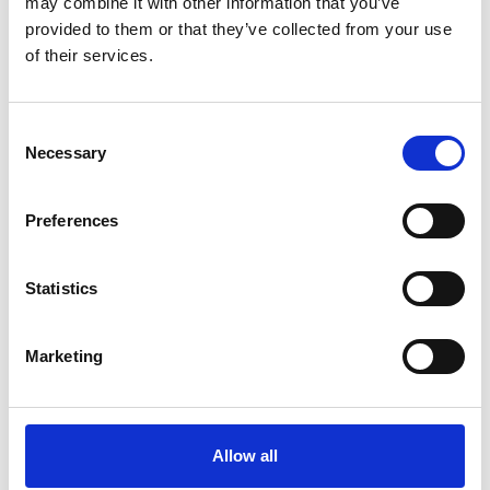
may combine it with other information that you’ve
provided to them or that they’ve collected from your use
Afficher le produit
Afficher le produit
of their services.
Consent
Necessary
Selection
Preferences
Statistics
Marketing
Staltor escabeau double
Staltor escabeau double
accès en fibre 2x6
accès en fibre 2x7
marches
marches
€713,00
€800,00
Allow all
HT
HT