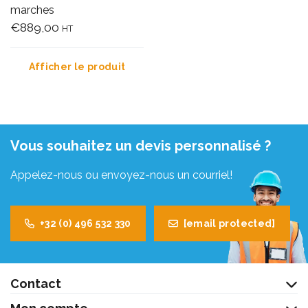
marches
€889,00
HT
Afficher le produit
Vous souhaitez un devis personnalisé ?
Appelez-nous ou envoyez-nous un courriel!
+32 (0) 496 532 330
[email protected]
Contact