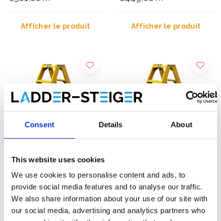
Afficher le produit
Afficher le produit
Consent
Details
About
This website uses cookies
We use cookies to personalise content and ads, to
Staltor escabeau double
Staltor escabeau double
provide social media features and to analyse our traffic.
accès en fibre 2x4
accès en fibre 2x5
We also share information about your use of our site with
marches
marches
our social media, advertising and analytics partners who
€537,00
€625,00
HT
HT