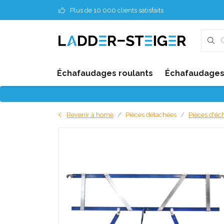
Plus de 10 000 clients satisfaits
Échafaudages roulants
Échafaudages 
Revenir à home
Pièces détachées
Pièces d'éc