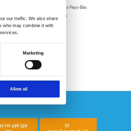
Livraison gratuite en Belgique et aux Pays-Bas
Service rapide. Disponible en stock
se our traffic. We also share
Conseils professionnels
ers who may combine it with
 services.
Note des clients 9.2/10
Marketing
Allow all
32 (0) 496 532