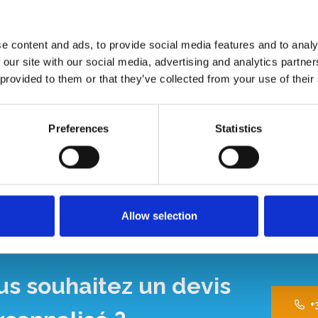
oute sécurité)
pour des échafaudages avec longueur de
le avec d'autres marques.
e content and ads, to provide social media features and to analy
 our site with our social media, advertising and analytics partn
 provided to them or that they’ve collected from your use of their
Preferences
Statistics
Allow selection
us souhaitez un devis
+