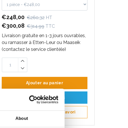
€248,00
€260,32
HT
€300,08
€314,99
TTC
Livraison gratuite en 1-3 jours ouvrables,
ou ramasser à Etten-Leur ou Maaseik
(contactez le service clientèle)
Ajouter au panier
Ajouter au devis
Enregistrer comme favori
About