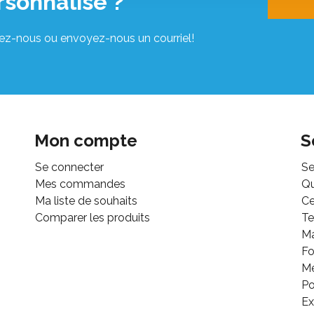
rsonnalisé ?
ez-nous ou envoyez-nous un courriel!
Mon compte
S
Se connecter
Se
Mes commandes
Q
Ma liste de souhaits
Ce
Comparer les produits
Te
M
Fo
Mé
Po
Ex