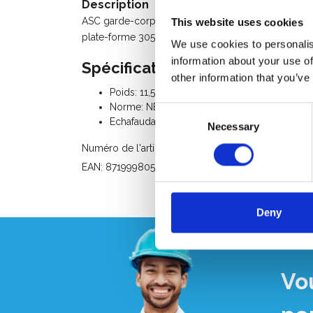
Description
ASC garde-corps MDS (
montage et démontage en t
This website uses cookies
plate-forme 305 cm.Universellement interchangeab
We use cookies to personalis
information about your use of
Spécifications:
other information that you’ve
Poids: 11,5 Kg
Norme: NEN-EN 1004, EN 1298, TÜV-GS
Consent
Echafaudage Classe III (200 Kg/m²)
Necessary
Selection
Numéro de l'article: ID10010065
EAN: 8719998052275
Deny
Vo