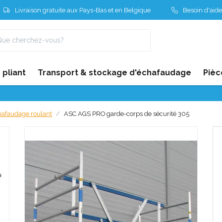
Livraison gratuite aux Pays-Bas et en Belgique
Besoin d'aide
pliant
Transport & stockage d'échafaudage
Pièc
hafaudage roulant
ASC AGS PRO garde-corps de sécurité 305