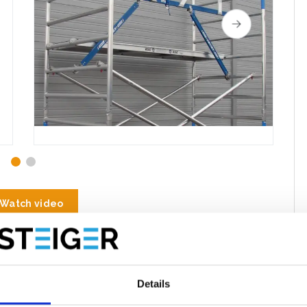
Watch video
imilaires
Évaluations
Details