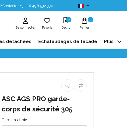
? Contactez +32 (0) 496 532 330
Disponibles de stock
0
0
Se connecter
Favoris
Devis
Panier
es détachées
Échafaudages de façade
Plus
ASC AGS PRO garde-
corps de sécurité 305
Faire un choix:
*