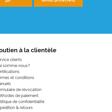
330
[email protected]
outien à la clientèle
rvice clients
ui somme-nous?
rtifications
rmes et conditions
anuels
rmulaire de révocation
thodes de paiement
litique de confidentialité
pédition & retours