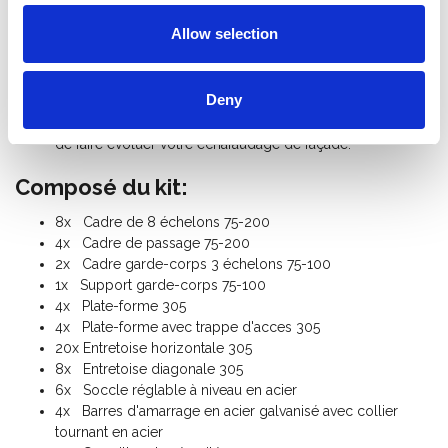
Norme: EN 12811, usage professionelle
Allow selection
Echafaudage Classe II (150 Kg/m²)
Garantie: 5 ans
Poids échafaudage de façadier: 350 Kg
Deny
Tous les éléments sont livrables séparément pour vous
permettre dans le futur
de faire évoluer votre échafaudage de façade.
Composé du kit:
8x Cadre de 8 échelons 75-200
4x Cadre de passage 75-200
2x Cadre garde-corps 3 échelons 75-100
1x Support garde-corps 75-100
4x Plate-forme 305
4x Plate-forme avec trappe d'acces 305
20x Entretoise horizontale 305
8x Entretoise diagonale 305
6x Soccle réglable à niveau en acier
4x Barres d'amarrage en acier galvanisé avec collier
tournant en acier