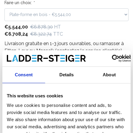
Faire un choix:
*
€5.544,00
€6.878,30
HT
€6.708,24
€8.322,74
TTC
Livraison gratuite en 1-3 jours ouvrables, ou ramasser à
Etten-Leur ou Maaseik (contactez le service clientèle)
Consent
Details
About
Ajouter au panier
This website uses cookies
Ajouter au devis
We use cookies to personalise content and ads, to
provide social media features and to analyse our traffic.
Enregistrer comme favori
We also share information about your use of our site with
our social media, advertising and analytics partners who