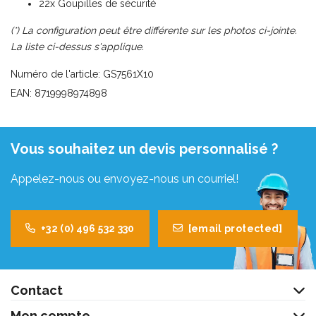
22x Goupilles de sécurité
(*) La configuration peut être différente sur les photos ci-jointe.
La liste ci-dessus s'applique.
Numéro de l'article: GS7561X10
EAN: 8719998974898
Vous souhaitez un devis personnalisé ?
Appelez-nous ou envoyez-nous un courriel!
+32 (0) 496 532 330
[email protected]
Contact
Mon compte